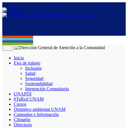
Menú
Inicio
Ejes de trabajo
Inclusión
Salud
Seguridad
Sustentabilidad
Integración Comunitaria
UNAPDI
#TuRed UNAM
Cursos
Distintivo ambiental UNAM
Campañas e Información
Climatón
Directorio