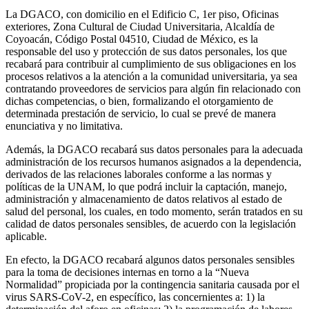
La DGACO, con domicilio en el Edificio C, 1er piso, Oficinas
exteriores, Zona Cultural de Ciudad Universitaria, Alcaldía de
Coyoacán, Código Postal 04510, Ciudad de México, es la
responsable del uso y protección de sus datos personales, los que
recabará para contribuir al cumplimiento de sus obligaciones en los
procesos relativos a la atención a la comunidad universitaria, ya sea
contratando proveedores de servicios para algún fin relacionado con
dichas competencias, o bien, formalizando el otorgamiento de
determinada prestación de servicio, lo cual se prevé de manera
enunciativa y no limitativa.
Además, la DGACO recabará sus datos personales para la adecuada
administración de los recursos humanos asignados a la dependencia,
derivados de las relaciones laborales conforme a las normas y
políticas de la UNAM, lo que podrá incluir la captación, manejo,
administración y almacenamiento de datos relativos al estado de
salud del personal, los cuales, en todo momento, serán tratados en su
calidad de datos personales sensibles, de acuerdo con la legislación
aplicable.
En efecto, la DGACO recabará algunos datos personales sensibles
para la toma de decisiones internas en torno a la “Nueva
Normalidad” propiciada por la contingencia sanitaria causada por el
virus SARS-CoV-2, en específico, las concernientes a: 1) la