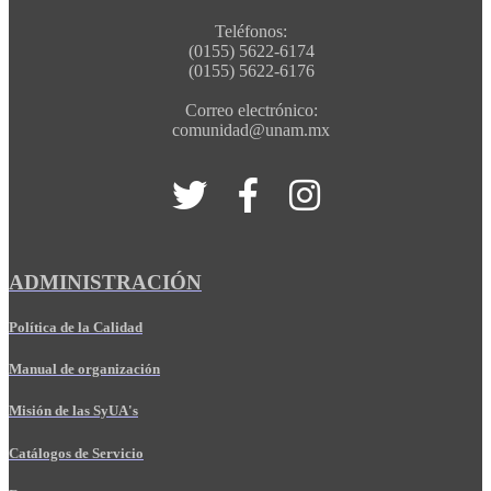
Teléfonos:
(0155) 5622-6174
(0155) 5622-6176
Correo electrónico:
comunidad@unam.mx
ADMINISTRACIÓN
Política de la Calidad
Manual de organización
Misión de las SyUA's
Catálogos de Servicio