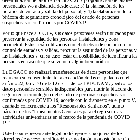
determinación del aforo en oficinas; 2) la programación de labores
presenciales y/o a distancia desde casa; 3) la planeación de los
horarios de entrada y salida del personal, y 4) la elaboración de la
bitácora de seguimiento cronológico del estado de personas
sospechosas o confirmadas por COVID-19.
Por lo que hace al CCTV, sus datos personales serán utilizados para
preservar la seguridad de las personas, instalaciones y zona
perimetral. Estos serán utilizados con el objetivo de contar con un
control de entradas y salidas, procurar la seguridad de las personas y
las instalaciones y, en su caso, estar en posibilidad de identificar a las
personas en caso de que se vulnere algún bien jurídico.
La DGACO no realizará transferencias de datos personales que
requieran su consentimiento, a excepción de las estipuladas en el
artículo 22, 66 y 70 de la LG y 11 de los LPDUNAM, y salvo los
datos personales sensibles indispensables para nutrir la bitácora de
seguimiento cronológico del estado de personas sospechosas o
confirmadas por COVID-19, acorde con lo dispuesto en el punto V,
apartado concerniente a los “Responsables Sanitarios”, quinto
párrafo, de los “Lineamientos Generales para el regreso a las
actividades universitarias en el marco de la pandemia de COVID-
19”.
Usted o su representante legal podrá ejercer cualquiera de los
derechos de acceso, rectificación, cancelación u oposición (en lo