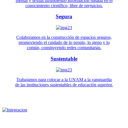
mental y sexual difundiendo información basada en el
conocimiento científico, libre de prejuicios.
Segura
Colaboramos en la construcción de espacios seguros,
promoviendo el cuidado de lo propio, lo ajeno y lo
común, construyendo redes comunitarias.
Sustentable
Trabajamos para colocar a la UNAM a la vanguardia
de las instituciones sustentables de educación superior.