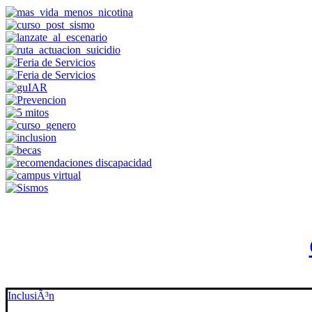
InclusiÃ³n