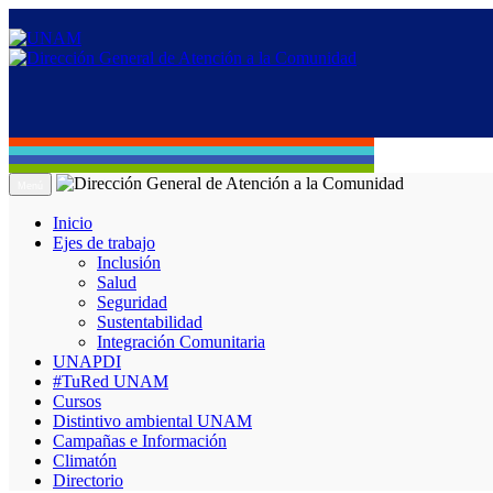
Menú
Inicio
Ejes de trabajo
Inclusión
Salud
Seguridad
Sustentabilidad
Integración Comunitaria
UNAPDI
#TuRed UNAM
Cursos
Distintivo ambiental UNAM
Campañas e Información
Climatón
Directorio