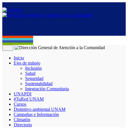
Menú
Inicio
Ejes de trabajo
Inclusión
Salud
Seguridad
Sustentabilidad
Integración Comunitaria
UNAPDI
#TuRed UNAM
Cursos
Distintivo ambiental UNAM
Campañas e Información
Climatón
Directorio