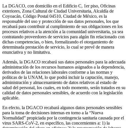
La DGACO, con domicilio en el Edificio C, 1er piso, Oficinas
exteriores, Zona Cultural de Ciudad Universitaria, Alcaldía de
Coyoacán, Código Postal 04510, Ciudad de México, es la
responsable del uso y protección de sus datos personales, los que
recabará para contribuir al cumplimiento de sus obligaciones en los
procesos relativos a la atención a la comunidad universitaria, ya sea
contratando proveedores de servicios para algún fin relacionado con
dichas competencias, o bien, formalizando el otorgamiento de
determinada prestación de servicio, lo cual se prevé de manera
enunciativa y no limitativa.
Además, la DGACO recabará sus datos personales para la adecuada
administración de los recursos humanos asignados a la dependencia,
derivados de las relaciones laborales conforme a las normas y
políticas de la UNAM, lo que podrá incluir la captación, manejo,
administración y almacenamiento de datos relativos al estado de
salud del personal, los cuales, en todo momento, serán tratados en su
calidad de datos personales sensibles, de acuerdo con la legislación
aplicable.
En efecto, la DGACO recabará algunos datos personales sensibles
para la toma de decisiones internas en torno a la “Nueva
Normalidad” propiciada por la contingencia sanitaria causada por el
virus SARS-CoV-2, en específico, las concernientes a: 1) la