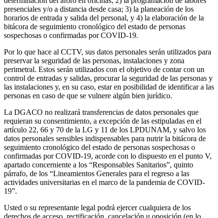
determinación del aforo en oficinas; 2) la programación de labores
presenciales y/o a distancia desde casa; 3) la planeación de los
horarios de entrada y salida del personal, y 4) la elaboración de la
bitácora de seguimiento cronológico del estado de personas
sospechosas o confirmadas por COVID-19.
Por lo que hace al CCTV, sus datos personales serán utilizados para
preservar la seguridad de las personas, instalaciones y zona
perimetral. Estos serán utilizados con el objetivo de contar con un
control de entradas y salidas, procurar la seguridad de las personas y
las instalaciones y, en su caso, estar en posibilidad de identificar a las
personas en caso de que se vulnere algún bien jurídico.
La DGACO no realizará transferencias de datos personales que
requieran su consentimiento, a excepción de las estipuladas en el
artículo 22, 66 y 70 de la LG y 11 de los LPDUNAM, y salvo los
datos personales sensibles indispensables para nutrir la bitácora de
seguimiento cronológico del estado de personas sospechosas o
confirmadas por COVID-19, acorde con lo dispuesto en el punto V,
apartado concerniente a los “Responsables Sanitarios”, quinto
párrafo, de los “Lineamientos Generales para el regreso a las
actividades universitarias en el marco de la pandemia de COVID-
19”.
Usted o su representante legal podrá ejercer cualquiera de los
derechos de acceso, rectificación, cancelación u oposición (en lo