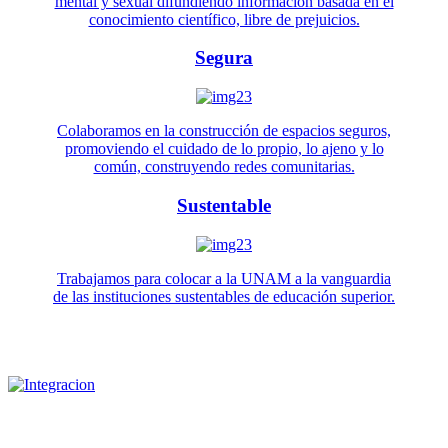
mental y sexual difundiendo información basada en el
conocimiento científico, libre de prejuicios.
Segura
Colaboramos en la construcción de espacios seguros,
promoviendo el cuidado de lo propio, lo ajeno y lo
común, construyendo redes comunitarias.
Sustentable
Trabajamos para colocar a la UNAM a la vanguardia
de las instituciones sustentables de educación superior.