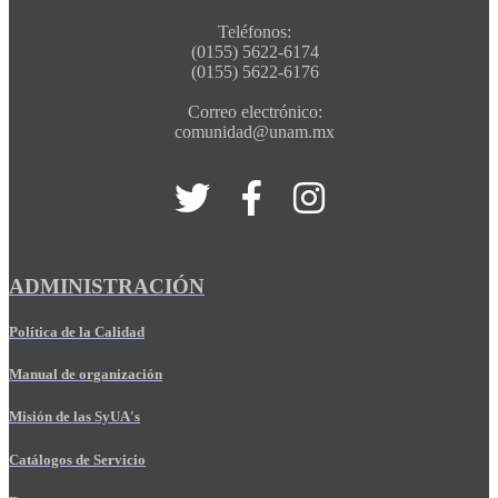
Teléfonos:
(0155) 5622-6174
(0155) 5622-6176
Correo electrónico:
comunidad@unam.mx
ADMINISTRACIÓN
Política de la Calidad
Manual de organización
Misión de las SyUA's
Catálogos de Servicio