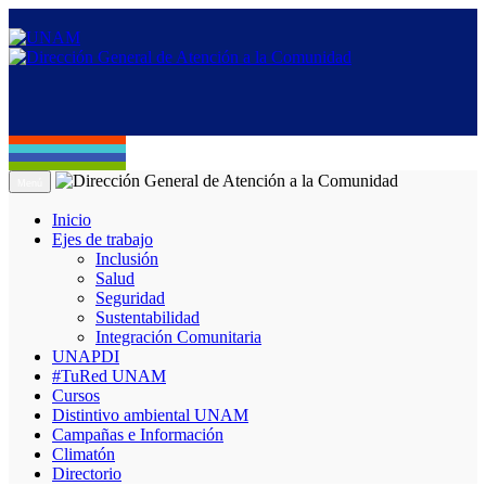
Menú
Inicio
Ejes de trabajo
Inclusión
Salud
Seguridad
Sustentabilidad
Integración Comunitaria
UNAPDI
#TuRed UNAM
Cursos
Distintivo ambiental UNAM
Campañas e Información
Climatón
Directorio