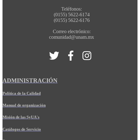
Teléfonos:
(0155) 5622-6174
(0155) 5622-6176
Correo electrónico:
comunidad@unam.mx
ADMINISTRACIÓN
Política de la Calidad
Manual de organización
Misión de las SyUA's
Catálogos de Servicio