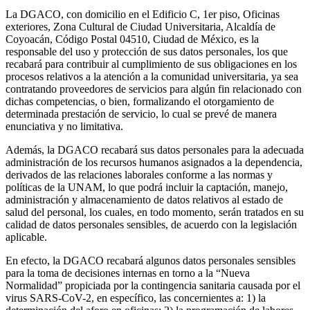
La DGACO, con domicilio en el Edificio C, 1er piso, Oficinas
exteriores, Zona Cultural de Ciudad Universitaria, Alcaldía de
Coyoacán, Código Postal 04510, Ciudad de México, es la
responsable del uso y protección de sus datos personales, los que
recabará para contribuir al cumplimiento de sus obligaciones en los
procesos relativos a la atención a la comunidad universitaria, ya sea
contratando proveedores de servicios para algún fin relacionado con
dichas competencias, o bien, formalizando el otorgamiento de
determinada prestación de servicio, lo cual se prevé de manera
enunciativa y no limitativa.
Además, la DGACO recabará sus datos personales para la adecuada
administración de los recursos humanos asignados a la dependencia,
derivados de las relaciones laborales conforme a las normas y
políticas de la UNAM, lo que podrá incluir la captación, manejo,
administración y almacenamiento de datos relativos al estado de
salud del personal, los cuales, en todo momento, serán tratados en su
calidad de datos personales sensibles, de acuerdo con la legislación
aplicable.
En efecto, la DGACO recabará algunos datos personales sensibles
para la toma de decisiones internas en torno a la “Nueva
Normalidad” propiciada por la contingencia sanitaria causada por el
virus SARS-CoV-2, en específico, las concernientes a: 1) la