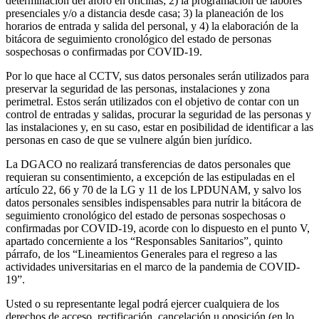
determinación del aforo en oficinas; 2) la programación de labores
presenciales y/o a distancia desde casa; 3) la planeación de los
horarios de entrada y salida del personal, y 4) la elaboración de la
bitácora de seguimiento cronológico del estado de personas
sospechosas o confirmadas por COVID-19.
Por lo que hace al CCTV, sus datos personales serán utilizados para
preservar la seguridad de las personas, instalaciones y zona
perimetral. Estos serán utilizados con el objetivo de contar con un
control de entradas y salidas, procurar la seguridad de las personas y
las instalaciones y, en su caso, estar en posibilidad de identificar a las
personas en caso de que se vulnere algún bien jurídico.
La DGACO no realizará transferencias de datos personales que
requieran su consentimiento, a excepción de las estipuladas en el
artículo 22, 66 y 70 de la LG y 11 de los LPDUNAM, y salvo los
datos personales sensibles indispensables para nutrir la bitácora de
seguimiento cronológico del estado de personas sospechosas o
confirmadas por COVID-19, acorde con lo dispuesto en el punto V,
apartado concerniente a los “Responsables Sanitarios”, quinto
párrafo, de los “Lineamientos Generales para el regreso a las
actividades universitarias en el marco de la pandemia de COVID-
19”.
Usted o su representante legal podrá ejercer cualquiera de los
derechos de acceso, rectificación, cancelación u oposición (en lo