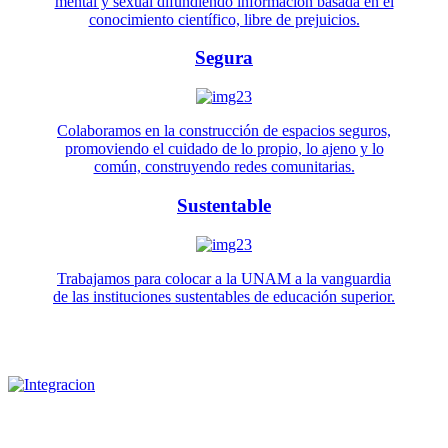
mental y sexual difundiendo información basada en el
conocimiento científico, libre de prejuicios.
Segura
Colaboramos en la construcción de espacios seguros,
promoviendo el cuidado de lo propio, lo ajeno y lo
común, construyendo redes comunitarias.
Sustentable
Trabajamos para colocar a la UNAM a la vanguardia
de las instituciones sustentables de educación superior.