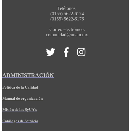
Teléfonos:
(0155) 5622-6174
(0155) 5622-6176
Correo electrónico:
comunidad@unam.mx
ADMINISTRACIÓN
Política de la Calidad
Manual de organización
Misión de las SyUA's
Catálogos de Servicio