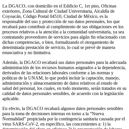
La DGACO, con domicilio en el Edificio C, 1er piso, Oficinas
exteriores, Zona Cultural de Ciudad Universitaria, Alcaldía de
Coyoacán, Código Postal 04510, Ciudad de México, es la
responsable del uso y protección de sus datos personales, los que
recabará para contribuir al cumplimiento de sus obligaciones en los
procesos relativos a la atención a la comunidad universitaria, ya sea
contratando proveedores de servicios para algún fin relacionado con
dichas competencias, o bien, formalizando el otorgamiento de
determinada prestación de servicio, lo cual se prevé de manera
enunciativa y no limitativa.
Además, la DGACO recabará sus datos personales para la adecuada
administración de los recursos humanos asignados a la dependencia,
derivados de las relaciones laborales conforme a las normas y
políticas de la UNAM, lo que podrá incluir la captación, manejo,
administración y almacenamiento de datos relativos al estado de
salud del personal, los cuales, en todo momento, serán tratados en su
calidad de datos personales sensibles, de acuerdo con la legislación
aplicable.
En efecto, la DGACO recabará algunos datos personales sensibles
para la toma de decisiones internas en torno a la “Nueva
Normalidad” propiciada por la contingencia sanitaria causada por el
virus SARS-CoV-2, en específico, las concernientes a: 1) la