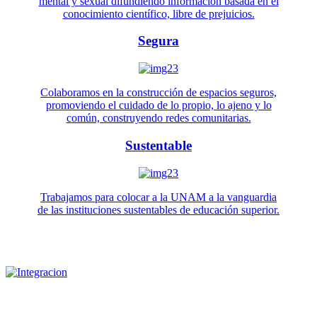
mental y sexual difundiendo información basada en el
conocimiento científico, libre de prejuicios.
Segura
Colaboramos en la construcción de espacios seguros,
promoviendo el cuidado de lo propio, lo ajeno y lo
común, construyendo redes comunitarias.
Sustentable
Trabajamos para colocar a la UNAM a la vanguardia
de las instituciones sustentables de educación superior.