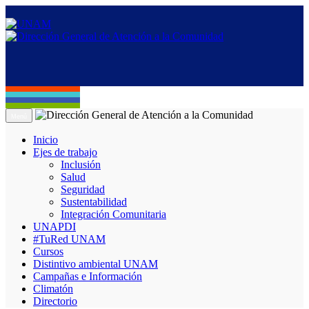
Menú
Inicio
Ejes de trabajo
Inclusión
Salud
Seguridad
Sustentabilidad
Integración Comunitaria
UNAPDI
#TuRed UNAM
Cursos
Distintivo ambiental UNAM
Campañas e Información
Climatón
Directorio