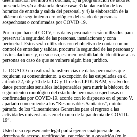
determinación del aforo en oficinas; 2) la programación de labores
presenciales y/o a distancia desde casa; 3) la planeación de los
horarios de entrada y salida del personal, y 4) la elaboración de la
bitácora de seguimiento cronológico del estado de personas
sospechosas o confirmadas por COVID-19.
Por lo que hace al CCTV, sus datos personales serán utilizados para
preservar la seguridad de las personas, instalaciones y zona
perimetral. Estos serán utilizados con el objetivo de contar con un
control de entradas y salidas, procurar la seguridad de las personas y
las instalaciones y, en su caso, estar en posibilidad de identificar a las
personas en caso de que se vulnere algún bien jurídico.
La DGACO no realizará transferencias de datos personales que
requieran su consentimiento, a excepción de las estipuladas en el
artículo 22, 66 y 70 de la LG y 11 de los LPDUNAM, y salvo los
datos personales sensibles indispensables para nutrir la bitácora de
seguimiento cronológico del estado de personas sospechosas o
confirmadas por COVID-19, acorde con lo dispuesto en el punto V,
apartado concerniente a los “Responsables Sanitarios”, quinto
párrafo, de los “Lineamientos Generales para el regreso a las
actividades universitarias en el marco de la pandemia de COVID-
19”.
Usted o su representante legal podrá ejercer cualquiera de los
derechos de acceso, rectificación, cancelación u oposición (en lo