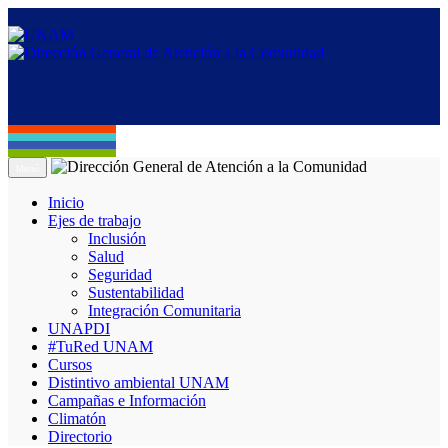
Menú
Inicio
Ejes de trabajo
Inclusión
Salud
Seguridad
Sustentabilidad
Integración Comunitaria
UNAPDI
#TuRed UNAM
Cursos
Distintivo ambiental UNAM
Campañas e Información
Climatón
Directorio