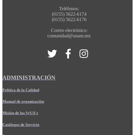
Teléfonos:
(0155) 5622-6174
(0155) 5622-6176
Correo electrónico:
comunidad@unam.mx
ADMINISTRACIÓN
Política de la Calidad
Manual de organización
Misión de las SyUA's
Catálogos de Servicio