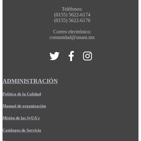
Teléfonos:
(0155) 5622-6174
(0155) 5622-6176
Correo electrónico:
comunidad@unam.mx
ADMINISTRACIÓN
Política de la Calidad
Manual de organización
Misión de las SyUA's
Catálogos de Servicio