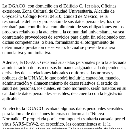
La DGACO, con domicilio en el Edificio C, 1er piso, Oficinas
exteriores, Zona Cultural de Ciudad Universitaria, Alcaldía de
Coyoacán, Código Postal 04510, Ciudad de México, es la
responsable del uso y protección de sus datos personales, los que
recabará para contribuir al cumplimiento de sus obligaciones en los
procesos relativos a la atención a la comunidad universitaria, ya sea
contratando proveedores de servicios para algún fin relacionado con
dichas competencias, o bien, formalizando el otorgamiento de
determinada prestación de servicio, lo cual se prevé de manera
enunciativa y no limitativa.
Además, la DGACO recabará sus datos personales para la adecuada
administración de los recursos humanos asignados a la dependencia,
derivados de las relaciones laborales conforme a las normas y
políticas de la UNAM, lo que podrá incluir la captación, manejo,
administración y almacenamiento de datos relativos al estado de
salud del personal, los cuales, en todo momento, serán tratados en su
calidad de datos personales sensibles, de acuerdo con la legislación
aplicable.
En efecto, la DGACO recabará algunos datos personales sensibles
para la toma de decisiones internas en torno a la “Nueva
Normalidad” propiciada por la contingencia sanitaria causada por el
virus SARS-CoV-2, en específico, las concernientes a: 1) la