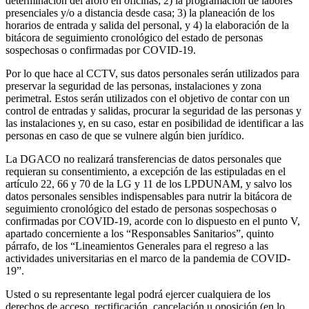
determinación del aforo en oficinas; 2) la programación de labores
presenciales y/o a distancia desde casa; 3) la planeación de los
horarios de entrada y salida del personal, y 4) la elaboración de la
bitácora de seguimiento cronológico del estado de personas
sospechosas o confirmadas por COVID-19.
Por lo que hace al CCTV, sus datos personales serán utilizados para
preservar la seguridad de las personas, instalaciones y zona
perimetral. Estos serán utilizados con el objetivo de contar con un
control de entradas y salidas, procurar la seguridad de las personas y
las instalaciones y, en su caso, estar en posibilidad de identificar a las
personas en caso de que se vulnere algún bien jurídico.
La DGACO no realizará transferencias de datos personales que
requieran su consentimiento, a excepción de las estipuladas en el
artículo 22, 66 y 70 de la LG y 11 de los LPDUNAM, y salvo los
datos personales sensibles indispensables para nutrir la bitácora de
seguimiento cronológico del estado de personas sospechosas o
confirmadas por COVID-19, acorde con lo dispuesto en el punto V,
apartado concerniente a los “Responsables Sanitarios”, quinto
párrafo, de los “Lineamientos Generales para el regreso a las
actividades universitarias en el marco de la pandemia de COVID-
19”.
Usted o su representante legal podrá ejercer cualquiera de los
derechos de acceso, rectificación, cancelación u oposición (en lo