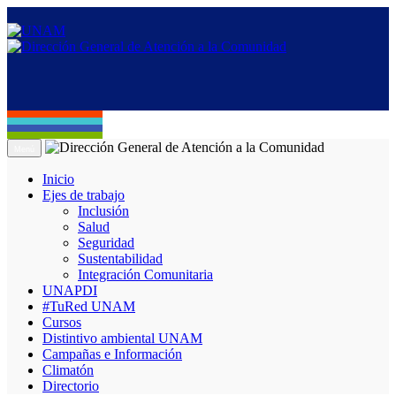
Menú
Inicio
Ejes de trabajo
Inclusión
Salud
Seguridad
Sustentabilidad
Integración Comunitaria
UNAPDI
#TuRed UNAM
Cursos
Distintivo ambiental UNAM
Campañas e Información
Climatón
Directorio