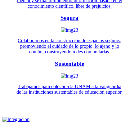
mental y sexual difundiendo información basada en el
conocimiento científico, libre de prejuicios.
Segura
Colaboramos en la construcción de espacios seguros,
promoviendo el cuidado de lo propio, lo ajeno y lo
común, construyendo redes comunitarias.
Sustentable
Trabajamos para colocar a la UNAM a la vanguardia
de las instituciones sustentables de educación superior.