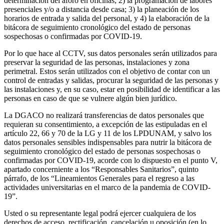
determinación del aforo en oficinas; 2) la programación de labores
presenciales y/o a distancia desde casa; 3) la planeación de los
horarios de entrada y salida del personal, y 4) la elaboración de la
bitácora de seguimiento cronológico del estado de personas
sospechosas o confirmadas por COVID-19.
Por lo que hace al CCTV, sus datos personales serán utilizados para
preservar la seguridad de las personas, instalaciones y zona
perimetral. Estos serán utilizados con el objetivo de contar con un
control de entradas y salidas, procurar la seguridad de las personas y
las instalaciones y, en su caso, estar en posibilidad de identificar a las
personas en caso de que se vulnere algún bien jurídico.
La DGACO no realizará transferencias de datos personales que
requieran su consentimiento, a excepción de las estipuladas en el
artículo 22, 66 y 70 de la LG y 11 de los LPDUNAM, y salvo los
datos personales sensibles indispensables para nutrir la bitácora de
seguimiento cronológico del estado de personas sospechosas o
confirmadas por COVID-19, acorde con lo dispuesto en el punto V,
apartado concerniente a los “Responsables Sanitarios”, quinto
párrafo, de los “Lineamientos Generales para el regreso a las
actividades universitarias en el marco de la pandemia de COVID-
19”.
Usted o su representante legal podrá ejercer cualquiera de los
derechos de acceso, rectificación, cancelación u oposición (en lo