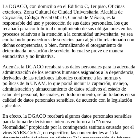
La DGACO, con domicilio en el Edificio C, 1er piso, Oficinas
exteriores, Zona Cultural de Ciudad Universitaria, Alcaldía de
Coyoacán, Código Postal 04510, Ciudad de México, es la
responsable del uso y protección de sus datos personales, los que
recabará para contribuir al cumplimiento de sus obligaciones en los
procesos relativos a la atención a la comunidad universitaria, ya sea
contratando proveedores de servicios para algún fin relacionado con
dichas competencias, o bien, formalizando el otorgamiento de
determinada prestación de servicio, lo cual se prevé de manera
enunciativa y no limitativa.
Además, la DGACO recabará sus datos personales para la adecuada
administración de los recursos humanos asignados a la dependencia,
derivados de las relaciones laborales conforme a las normas y
políticas de la UNAM, lo que podrá incluir la captación, manejo,
administración y almacenamiento de datos relativos al estado de
salud del personal, los cuales, en todo momento, serán tratados en su
calidad de datos personales sensibles, de acuerdo con la legislación
aplicable.
En efecto, la DGACO recabará algunos datos personales sensibles
para la toma de decisiones internas en torno a la “Nueva
Normalidad” propiciada por la contingencia sanitaria causada por el
virus SARS-CoV-2, en específico, las concernientes a: 1) la