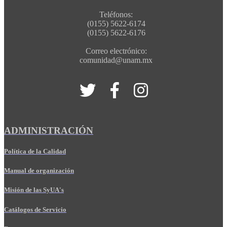
Teléfonos:
(0155) 5622-6174
(0155) 5622-6176
Correo electrónico:
comunidad@unam.mx
ADMINISTRACIÓN
Política de la Calidad
Manual de organización
Misión de las SyUA's
Catálogos de Servicio