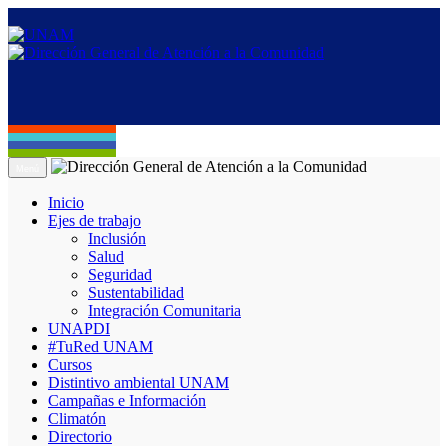
Menú
Inicio
Ejes de trabajo
Inclusión
Salud
Seguridad
Sustentabilidad
Integración Comunitaria
UNAPDI
#TuRed UNAM
Cursos
Distintivo ambiental UNAM
Campañas e Información
Climatón
Directorio