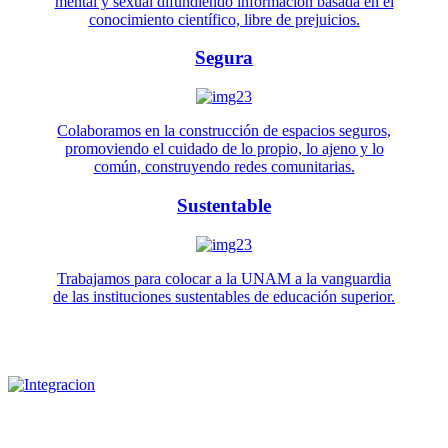
mental y sexual difundiendo información basada en el
conocimiento científico, libre de prejuicios.
Segura
Colaboramos en la construcción de espacios seguros,
promoviendo el cuidado de lo propio, lo ajeno y lo
común, construyendo redes comunitarias.
Sustentable
Trabajamos para colocar a la UNAM a la vanguardia
de las instituciones sustentables de educación superior.