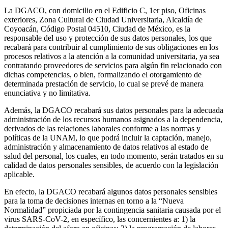
La DGACO, con domicilio en el Edificio C, 1er piso, Oficinas
exteriores, Zona Cultural de Ciudad Universitaria, Alcaldía de
Coyoacán, Código Postal 04510, Ciudad de México, es la
responsable del uso y protección de sus datos personales, los que
recabará para contribuir al cumplimiento de sus obligaciones en los
procesos relativos a la atención a la comunidad universitaria, ya sea
contratando proveedores de servicios para algún fin relacionado con
dichas competencias, o bien, formalizando el otorgamiento de
determinada prestación de servicio, lo cual se prevé de manera
enunciativa y no limitativa.
Además, la DGACO recabará sus datos personales para la adecuada
administración de los recursos humanos asignados a la dependencia,
derivados de las relaciones laborales conforme a las normas y
políticas de la UNAM, lo que podrá incluir la captación, manejo,
administración y almacenamiento de datos relativos al estado de
salud del personal, los cuales, en todo momento, serán tratados en su
calidad de datos personales sensibles, de acuerdo con la legislación
aplicable.
En efecto, la DGACO recabará algunos datos personales sensibles
para la toma de decisiones internas en torno a la “Nueva
Normalidad” propiciada por la contingencia sanitaria causada por el
virus SARS-CoV-2, en específico, las concernientes a: 1) la