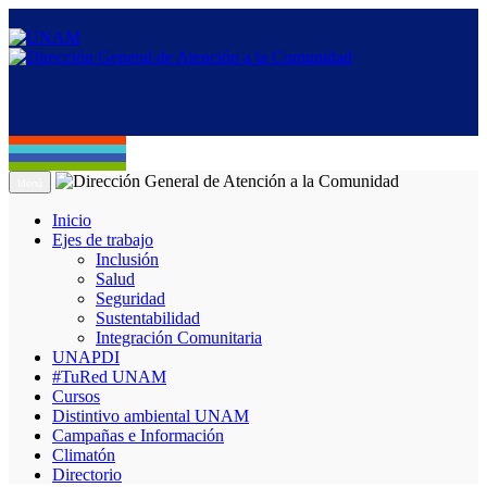
Menú
Inicio
Ejes de trabajo
Inclusión
Salud
Seguridad
Sustentabilidad
Integración Comunitaria
UNAPDI
#TuRed UNAM
Cursos
Distintivo ambiental UNAM
Campañas e Información
Climatón
Directorio