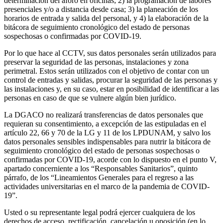
determinación del aforo en oficinas; 2) la programación de labores
presenciales y/o a distancia desde casa; 3) la planeación de los
horarios de entrada y salida del personal, y 4) la elaboración de la
bitácora de seguimiento cronológico del estado de personas
sospechosas o confirmadas por COVID-19.
Por lo que hace al CCTV, sus datos personales serán utilizados para
preservar la seguridad de las personas, instalaciones y zona
perimetral. Estos serán utilizados con el objetivo de contar con un
control de entradas y salidas, procurar la seguridad de las personas y
las instalaciones y, en su caso, estar en posibilidad de identificar a las
personas en caso de que se vulnere algún bien jurídico.
La DGACO no realizará transferencias de datos personales que
requieran su consentimiento, a excepción de las estipuladas en el
artículo 22, 66 y 70 de la LG y 11 de los LPDUNAM, y salvo los
datos personales sensibles indispensables para nutrir la bitácora de
seguimiento cronológico del estado de personas sospechosas o
confirmadas por COVID-19, acorde con lo dispuesto en el punto V,
apartado concerniente a los “Responsables Sanitarios”, quinto
párrafo, de los “Lineamientos Generales para el regreso a las
actividades universitarias en el marco de la pandemia de COVID-
19”.
Usted o su representante legal podrá ejercer cualquiera de los
derechos de acceso, rectificación, cancelación u oposición (en lo