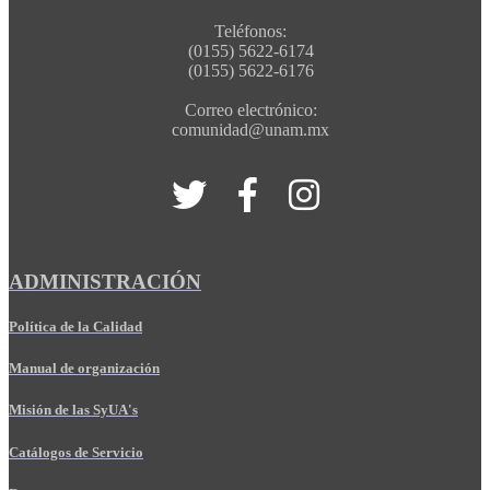
Teléfonos:
(0155) 5622-6174
(0155) 5622-6176
Correo electrónico:
comunidad@unam.mx
ADMINISTRACIÓN
Política de la Calidad
Manual de organización
Misión de las SyUA's
Catálogos de Servicio