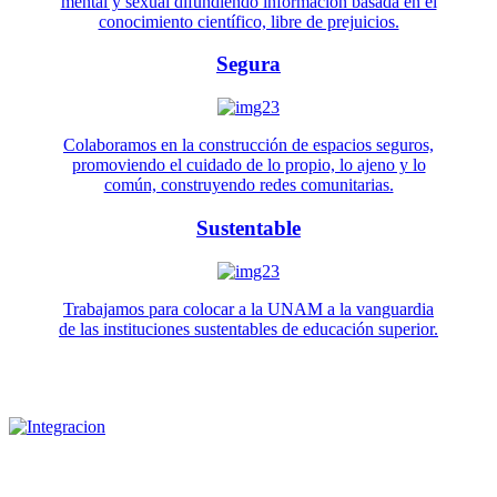
mental y sexual difundiendo información basada en el
conocimiento científico, libre de prejuicios.
Segura
Colaboramos en la construcción de espacios seguros,
promoviendo el cuidado de lo propio, lo ajeno y lo
común, construyendo redes comunitarias.
Sustentable
Trabajamos para colocar a la UNAM a la vanguardia
de las instituciones sustentables de educación superior.