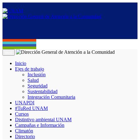
Menú
Inicio
Ejes de trabajo
Inclusión
Salud
Seguridad
Sustentabilidad
Integración Comunitaria
UNAPDI
#TuRed UNAM
Cursos
Distintivo ambiental UNAM
Campañas e Información
Climatón
Directorio