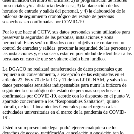
determinación del aforo en oficinas; 2) la programación de labores
presenciales y/o a distancia desde casa; 3) la planeación de los
horarios de entrada y salida del personal, y 4) la elaboración de la
bitácora de seguimiento cronológico del estado de personas
sospechosas o confirmadas por COVID-19.
Por lo que hace al CCTV, sus datos personales serán utilizados para
preservar la seguridad de las personas, instalaciones y zona
perimetral. Estos serán utilizados con el objetivo de contar con un
control de entradas y salidas, procurar la seguridad de las personas y
las instalaciones y, en su caso, estar en posibilidad de identificar a las
personas en caso de que se vulnere algún bien jurídico.
La DGACO no realizará transferencias de datos personales que
requieran su consentimiento, a excepción de las estipuladas en el
artículo 22, 66 y 70 de la LG y 11 de los LPDUNAM, y salvo los
datos personales sensibles indispensables para nutrir la bitácora de
seguimiento cronológico del estado de personas sospechosas o
confirmadas por COVID-19, acorde con lo dispuesto en el punto V,
apartado concerniente a los “Responsables Sanitarios”, quinto
párrafo, de los “Lineamientos Generales para el regreso a las
actividades universitarias en el marco de la pandemia de COVID-
19”.
Usted o su representante legal podrá ejercer cualquiera de los
derechos de acceso, rectificación, cancelación u oposición (en lo