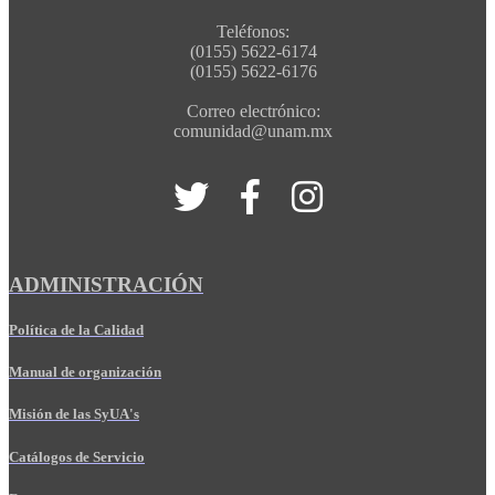
Teléfonos:
(0155) 5622-6174
(0155) 5622-6176
Correo electrónico:
comunidad@unam.mx
ADMINISTRACIÓN
Política de la Calidad
Manual de organización
Misión de las SyUA's
Catálogos de Servicio