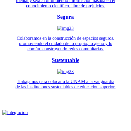
mental y sexual difundiendo información basada en el
conocimiento científico, libre de prejuicios.
Segura
Colaboramos en la construcción de espacios seguros,
promoviendo el cuidado de lo propio, lo ajeno y lo
común, construyendo redes comunitarias.
Sustentable
Trabajamos para colocar a la UNAM a la vanguardia
de las instituciones sustentables de educación superior.