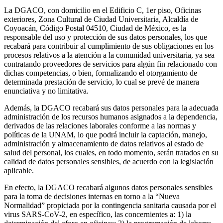
La DGACO, con domicilio en el Edificio C, 1er piso, Oficinas
exteriores, Zona Cultural de Ciudad Universitaria, Alcaldía de
Coyoacán, Código Postal 04510, Ciudad de México, es la
responsable del uso y protección de sus datos personales, los que
recabará para contribuir al cumplimiento de sus obligaciones en los
procesos relativos a la atención a la comunidad universitaria, ya sea
contratando proveedores de servicios para algún fin relacionado con
dichas competencias, o bien, formalizando el otorgamiento de
determinada prestación de servicio, lo cual se prevé de manera
enunciativa y no limitativa.
Además, la DGACO recabará sus datos personales para la adecuada
administración de los recursos humanos asignados a la dependencia,
derivados de las relaciones laborales conforme a las normas y
políticas de la UNAM, lo que podrá incluir la captación, manejo,
administración y almacenamiento de datos relativos al estado de
salud del personal, los cuales, en todo momento, serán tratados en su
calidad de datos personales sensibles, de acuerdo con la legislación
aplicable.
En efecto, la DGACO recabará algunos datos personales sensibles
para la toma de decisiones internas en torno a la “Nueva
Normalidad” propiciada por la contingencia sanitaria causada por el
virus SARS-CoV-2, en específico, las concernientes a: 1) la