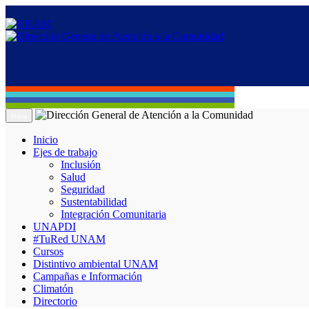
Menú
Inicio
Ejes de trabajo
Inclusión
Salud
Seguridad
Sustentabilidad
Integración Comunitaria
UNAPDI
#TuRed UNAM
Cursos
Distintivo ambiental UNAM
Campañas e Información
Climatón
Directorio