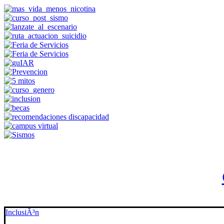
InclusiÃ³n