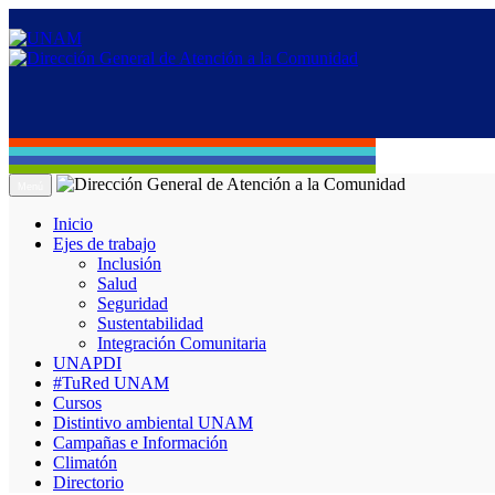
Menú
Inicio
Ejes de trabajo
Inclusión
Salud
Seguridad
Sustentabilidad
Integración Comunitaria
UNAPDI
#TuRed UNAM
Cursos
Distintivo ambiental UNAM
Campañas e Información
Climatón
Directorio