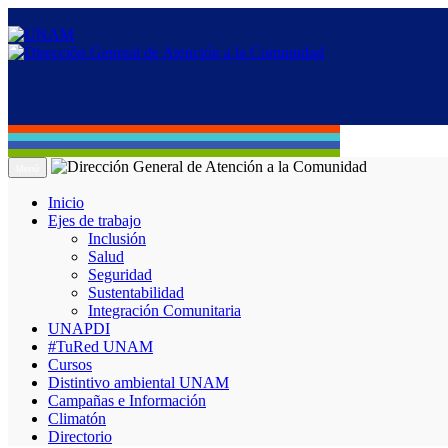
Menú
Inicio
Ejes de trabajo
Inclusión
Salud
Seguridad
Sustentabilidad
Integración Comunitaria
UNAPDI
#TuRed UNAM
Cursos
Distintivo ambiental UNAM
Campañas e Información
Climatón
Directorio