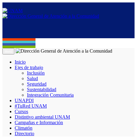
Menú
Inicio
Ejes de trabajo
Inclusión
Salud
Seguridad
Sustentabilidad
Integración Comunitaria
UNAPDI
#TuRed UNAM
Cursos
Distintivo ambiental UNAM
Campañas e Información
Climatón
Directorio