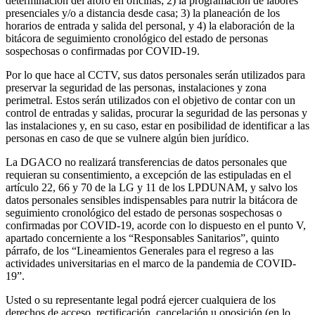
determinación del aforo en oficinas; 2) la programación de labores
presenciales y/o a distancia desde casa; 3) la planeación de los
horarios de entrada y salida del personal, y 4) la elaboración de la
bitácora de seguimiento cronológico del estado de personas
sospechosas o confirmadas por COVID-19.
Por lo que hace al CCTV, sus datos personales serán utilizados para
preservar la seguridad de las personas, instalaciones y zona
perimetral. Estos serán utilizados con el objetivo de contar con un
control de entradas y salidas, procurar la seguridad de las personas y
las instalaciones y, en su caso, estar en posibilidad de identificar a las
personas en caso de que se vulnere algún bien jurídico.
La DGACO no realizará transferencias de datos personales que
requieran su consentimiento, a excepción de las estipuladas en el
artículo 22, 66 y 70 de la LG y 11 de los LPDUNAM, y salvo los
datos personales sensibles indispensables para nutrir la bitácora de
seguimiento cronológico del estado de personas sospechosas o
confirmadas por COVID-19, acorde con lo dispuesto en el punto V,
apartado concerniente a los “Responsables Sanitarios”, quinto
párrafo, de los “Lineamientos Generales para el regreso a las
actividades universitarias en el marco de la pandemia de COVID-
19”.
Usted o su representante legal podrá ejercer cualquiera de los
derechos de acceso, rectificación, cancelación u oposición (en lo