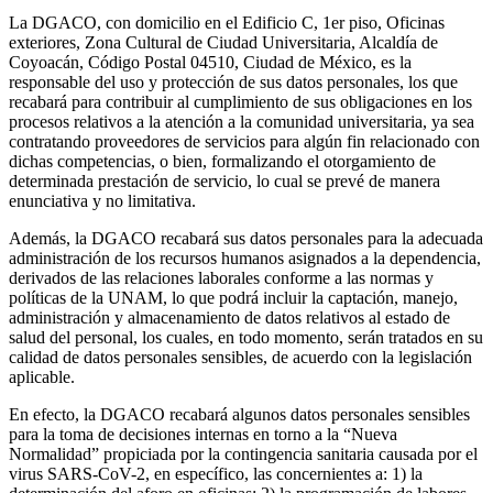
La DGACO, con domicilio en el Edificio C, 1er piso, Oficinas
exteriores, Zona Cultural de Ciudad Universitaria, Alcaldía de
Coyoacán, Código Postal 04510, Ciudad de México, es la
responsable del uso y protección de sus datos personales, los que
recabará para contribuir al cumplimiento de sus obligaciones en los
procesos relativos a la atención a la comunidad universitaria, ya sea
contratando proveedores de servicios para algún fin relacionado con
dichas competencias, o bien, formalizando el otorgamiento de
determinada prestación de servicio, lo cual se prevé de manera
enunciativa y no limitativa.
Además, la DGACO recabará sus datos personales para la adecuada
administración de los recursos humanos asignados a la dependencia,
derivados de las relaciones laborales conforme a las normas y
políticas de la UNAM, lo que podrá incluir la captación, manejo,
administración y almacenamiento de datos relativos al estado de
salud del personal, los cuales, en todo momento, serán tratados en su
calidad de datos personales sensibles, de acuerdo con la legislación
aplicable.
En efecto, la DGACO recabará algunos datos personales sensibles
para la toma de decisiones internas en torno a la “Nueva
Normalidad” propiciada por la contingencia sanitaria causada por el
virus SARS-CoV-2, en específico, las concernientes a: 1) la