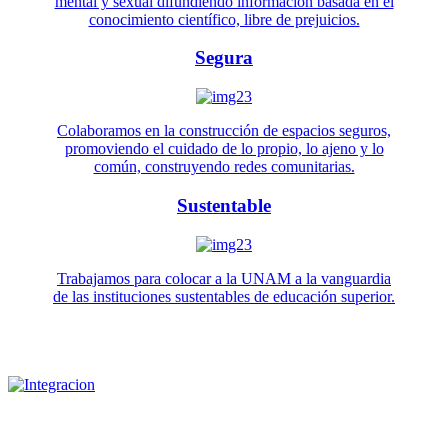
mental y sexual difundiendo información basada en el
conocimiento científico, libre de prejuicios.
Segura
Colaboramos en la construcción de espacios seguros,
promoviendo el cuidado de lo propio, lo ajeno y lo
común, construyendo redes comunitarias.
Sustentable
Trabajamos para colocar a la UNAM a la vanguardia
de las instituciones sustentables de educación superior.