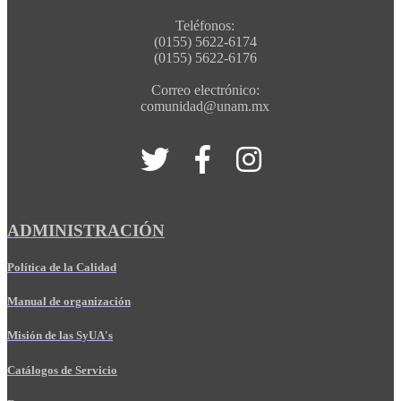
Teléfonos:
(0155) 5622-6174
(0155) 5622-6176
Correo electrónico:
comunidad@unam.mx
ADMINISTRACIÓN
Política de la Calidad
Manual de organización
Misión de las SyUA's
Catálogos de Servicio