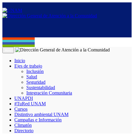
Menú
Inicio
Ejes de trabajo
Inclusión
Salud
Seguridad
Sustentabilidad
Integración Comunitaria
UNAPDI
#TuRed UNAM
Cursos
Distintivo ambiental UNAM
Campañas e Información
Climatón
Directorio