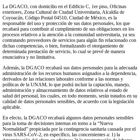
La DGACO, con domicilio en el Edificio C, 1er piso, Oficinas
exteriores, Zona Cultural de Ciudad Universitaria, Alcaldía de
Coyoacán, Código Postal 04510, Ciudad de México, es la
responsable del uso y protección de sus datos personales, los que
recabará para contribuir al cumplimiento de sus obligaciones en los
procesos relativos a la atención a la comunidad universitaria, ya sea
contratando proveedores de servicios para algún fin relacionado con
dichas competencias, o bien, formalizando el otorgamiento de
determinada prestación de servicio, lo cual se prevé de manera
enunciativa y no limitativa.
Además, la DGACO recabará sus datos personales para la adecuada
administración de los recursos humanos asignados a la dependencia,
derivados de las relaciones laborales conforme a las normas y
políticas de la UNAM, lo que podrá incluir la captación, manejo,
administración y almacenamiento de datos relativos al estado de
salud del personal, los cuales, en todo momento, serán tratados en su
calidad de datos personales sensibles, de acuerdo con la legislación
aplicable.
En efecto, la DGACO recabará algunos datos personales sensibles
para la toma de decisiones internas en torno a la “Nueva
Normalidad” propiciada por la contingencia sanitaria causada por el
virus SARS-CoV-2, en específico, las concernientes a: 1) la