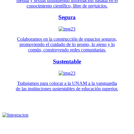
mental y sexual difundiendo información basada en el
conocimiento científico, libre de prejuicios.
Segura
Colaboramos en la construcción de espacios seguros,
promoviendo el cuidado de lo propio, lo ajeno y lo
común, construyendo redes comunitarias.
Sustentable
Trabajamos para colocar a la UNAM a la vanguardia
de las instituciones sustentables de educación superior.