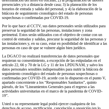
determinación del aforo en oficinas; 2) la programación de labores
presenciales y/o a distancia desde casa; 3) la planeación de los
horarios de entrada y salida del personal, y 4) la elaboración de la
bitácora de seguimiento cronológico del estado de personas
sospechosas o confirmadas por COVID-19.
Por lo que hace al CCTV, sus datos personales serán utilizados para
preservar la seguridad de las personas, instalaciones y zona
perimetral. Estos serán utilizados con el objetivo de contar con un
control de entradas y salidas, procurar la seguridad de las personas y
las instalaciones y, en su caso, estar en posibilidad de identificar a las
personas en caso de que se vulnere algún bien jurídico.
La DGACO no realizará transferencias de datos personales que
requieran su consentimiento, a excepción de las estipuladas en el
artículo 22, 66 y 70 de la LG y 11 de los LPDUNAM, y salvo los
datos personales sensibles indispensables para nutrir la bitácora de
seguimiento cronológico del estado de personas sospechosas o
confirmadas por COVID-19, acorde con lo dispuesto en el punto V,
apartado concerniente a los “Responsables Sanitarios”, quinto
párrafo, de los “Lineamientos Generales para el regreso a las
actividades universitarias en el marco de la pandemia de COVID-
19”.
Usted o su representante legal podrá ejercer cualquiera de los
derechos de acceso, rectificación, cancelación u oposición (en lo