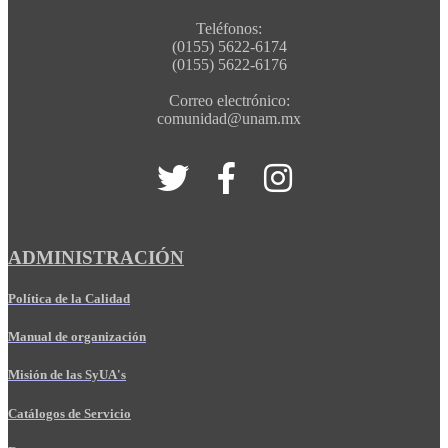
Teléfonos:
(0155) 5622-6174
(0155) 5622-6176
Correo electrónico:
comunidad@unam.mx
ADMINISTRACIÓN
Política de la Calidad
Manual de organización
Misión de las SyUA's
Catálogos de Servicio