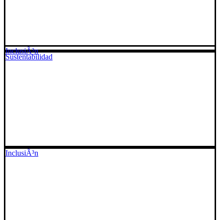
InclusiÃ³n
Sustentabilidad
InclusiÃ³n