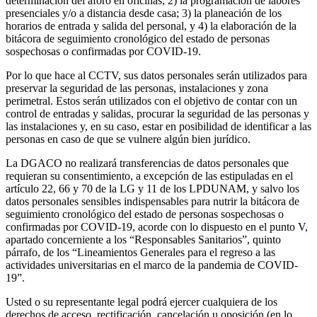
determinación del aforo en oficinas; 2) la programación de labores
presenciales y/o a distancia desde casa; 3) la planeación de los
horarios de entrada y salida del personal, y 4) la elaboración de la
bitácora de seguimiento cronológico del estado de personas
sospechosas o confirmadas por COVID-19.
Por lo que hace al CCTV, sus datos personales serán utilizados para
preservar la seguridad de las personas, instalaciones y zona
perimetral. Estos serán utilizados con el objetivo de contar con un
control de entradas y salidas, procurar la seguridad de las personas y
las instalaciones y, en su caso, estar en posibilidad de identificar a las
personas en caso de que se vulnere algún bien jurídico.
La DGACO no realizará transferencias de datos personales que
requieran su consentimiento, a excepción de las estipuladas en el
artículo 22, 66 y 70 de la LG y 11 de los LPDUNAM, y salvo los
datos personales sensibles indispensables para nutrir la bitácora de
seguimiento cronológico del estado de personas sospechosas o
confirmadas por COVID-19, acorde con lo dispuesto en el punto V,
apartado concerniente a los “Responsables Sanitarios”, quinto
párrafo, de los “Lineamientos Generales para el regreso a las
actividades universitarias en el marco de la pandemia de COVID-
19”.
Usted o su representante legal podrá ejercer cualquiera de los
derechos de acceso, rectificación, cancelación u oposición (en lo