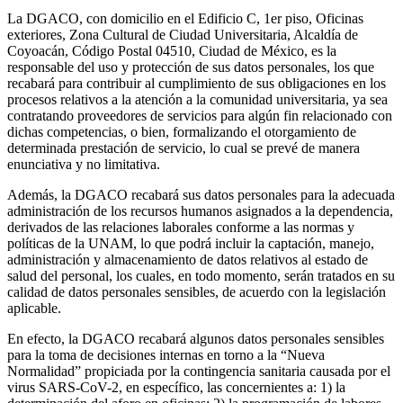
La DGACO, con domicilio en el Edificio C, 1er piso, Oficinas
exteriores, Zona Cultural de Ciudad Universitaria, Alcaldía de
Coyoacán, Código Postal 04510, Ciudad de México, es la
responsable del uso y protección de sus datos personales, los que
recabará para contribuir al cumplimiento de sus obligaciones en los
procesos relativos a la atención a la comunidad universitaria, ya sea
contratando proveedores de servicios para algún fin relacionado con
dichas competencias, o bien, formalizando el otorgamiento de
determinada prestación de servicio, lo cual se prevé de manera
enunciativa y no limitativa.
Además, la DGACO recabará sus datos personales para la adecuada
administración de los recursos humanos asignados a la dependencia,
derivados de las relaciones laborales conforme a las normas y
políticas de la UNAM, lo que podrá incluir la captación, manejo,
administración y almacenamiento de datos relativos al estado de
salud del personal, los cuales, en todo momento, serán tratados en su
calidad de datos personales sensibles, de acuerdo con la legislación
aplicable.
En efecto, la DGACO recabará algunos datos personales sensibles
para la toma de decisiones internas en torno a la “Nueva
Normalidad” propiciada por la contingencia sanitaria causada por el
virus SARS-CoV-2, en específico, las concernientes a: 1) la