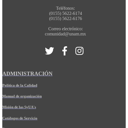
Teléfonos:
(0155) 5622-6174
(0155) 5622-6176
Correo electrónico:
comunidad@unam.mx
ADMINISTRACIÓN
Política de la Calidad
Manual de organización
Misión de las SyUA's
Catálogos de Servicio