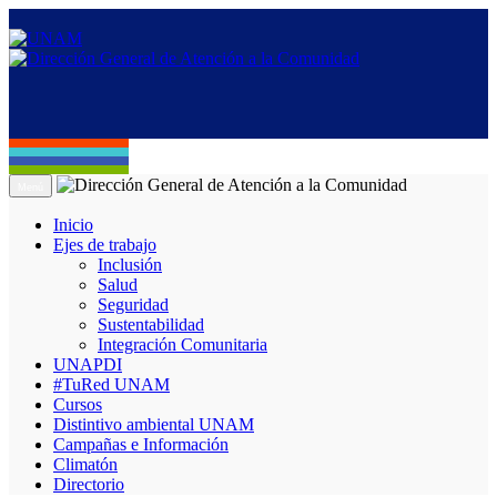
Menú
Inicio
Ejes de trabajo
Inclusión
Salud
Seguridad
Sustentabilidad
Integración Comunitaria
UNAPDI
#TuRed UNAM
Cursos
Distintivo ambiental UNAM
Campañas e Información
Climatón
Directorio