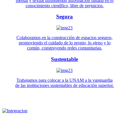
mental y sexual difundiendo información basada en el
conocimiento científico, libre de prejuicios.
Segura
Colaboramos en la construcción de espacios seguros,
promoviendo el cuidado de lo propio, lo ajeno y lo
común, construyendo redes comunitarias.
Sustentable
Trabajamos para colocar a la UNAM a la vanguardia
de las instituciones sustentables de educación superior.