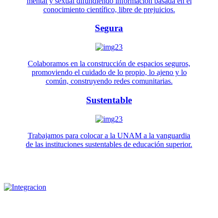
mental y sexual difundiendo información basada en el
conocimiento científico, libre de prejuicios.
Segura
Colaboramos en la construcción de espacios seguros,
promoviendo el cuidado de lo propio, lo ajeno y lo
común, construyendo redes comunitarias.
Sustentable
Trabajamos para colocar a la UNAM a la vanguardia
de las instituciones sustentables de educación superior.