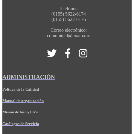
Teléfonos:
(0155) 5622-6174
(0155) 5622-6176
Correo electrónico:
comunidad@unam.mx
ADMINISTRACIÓN
Política de la Calidad
Manual de organización
Misión de las SyUA's
Catálogos de Servicio