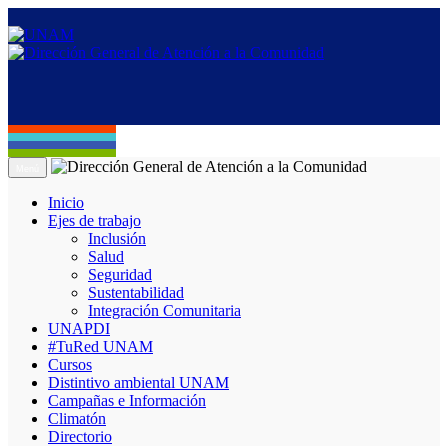
Menú
Inicio
Ejes de trabajo
Inclusión
Salud
Seguridad
Sustentabilidad
Integración Comunitaria
UNAPDI
#TuRed UNAM
Cursos
Distintivo ambiental UNAM
Campañas e Información
Climatón
Directorio