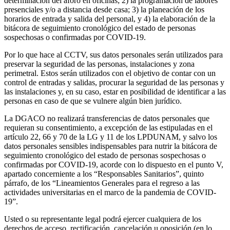
determinación del aforo en oficinas; 2) la programación de labores
presenciales y/o a distancia desde casa; 3) la planeación de los
horarios de entrada y salida del personal, y 4) la elaboración de la
bitácora de seguimiento cronológico del estado de personas
sospechosas o confirmadas por COVID-19.
Por lo que hace al CCTV, sus datos personales serán utilizados para
preservar la seguridad de las personas, instalaciones y zona
perimetral. Estos serán utilizados con el objetivo de contar con un
control de entradas y salidas, procurar la seguridad de las personas y
las instalaciones y, en su caso, estar en posibilidad de identificar a las
personas en caso de que se vulnere algún bien jurídico.
La DGACO no realizará transferencias de datos personales que
requieran su consentimiento, a excepción de las estipuladas en el
artículo 22, 66 y 70 de la LG y 11 de los LPDUNAM, y salvo los
datos personales sensibles indispensables para nutrir la bitácora de
seguimiento cronológico del estado de personas sospechosas o
confirmadas por COVID-19, acorde con lo dispuesto en el punto V,
apartado concerniente a los “Responsables Sanitarios”, quinto
párrafo, de los “Lineamientos Generales para el regreso a las
actividades universitarias en el marco de la pandemia de COVID-
19”.
Usted o su representante legal podrá ejercer cualquiera de los
derechos de acceso, rectificación, cancelación u oposición (en lo