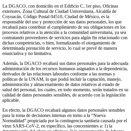
La DGACO, con domicilio en el Edificio C, 1er piso, Oficinas
exteriores, Zona Cultural de Ciudad Universitaria, Alcaldía de
Coyoacán, Código Postal 04510, Ciudad de México, es la
responsable del uso y protección de sus datos personales, los que
recabará para contribuir al cumplimiento de sus obligaciones en los
procesos relativos a la atención a la comunidad universitaria, ya sea
contratando proveedores de servicios para algún fin relacionado con
dichas competencias, o bien, formalizando el otorgamiento de
determinada prestación de servicio, lo cual se prevé de manera
enunciativa y no limitativa.
Además, la DGACO recabará sus datos personales para la adecuada
administración de los recursos humanos asignados a la dependencia,
derivados de las relaciones laborales conforme a las normas y
políticas de la UNAM, lo que podrá incluir la captación, manejo,
administración y almacenamiento de datos relativos al estado de
salud del personal, los cuales, en todo momento, serán tratados en su
calidad de datos personales sensibles, de acuerdo con la legislación
aplicable.
En efecto, la DGACO recabará algunos datos personales sensibles
para la toma de decisiones internas en torno a la “Nueva
Normalidad” propiciada por la contingencia sanitaria causada por el
virus SARS-CoV-2, en específico, las concernientes a: 1) la