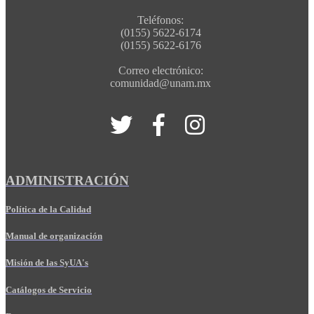
Teléfonos:
(0155) 5622-6174
(0155) 5622-6176
Correo electrónico:
comunidad@unam.mx
ADMINISTRACIÓN
Política de la Calidad
Manual de organización
Misión de las SyUA's
Catálogos de Servicio