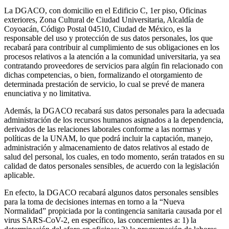
La DGACO, con domicilio en el Edificio C, 1er piso, Oficinas
exteriores, Zona Cultural de Ciudad Universitaria, Alcaldía de
Coyoacán, Código Postal 04510, Ciudad de México, es la
responsable del uso y protección de sus datos personales, los que
recabará para contribuir al cumplimiento de sus obligaciones en los
procesos relativos a la atención a la comunidad universitaria, ya sea
contratando proveedores de servicios para algún fin relacionado con
dichas competencias, o bien, formalizando el otorgamiento de
determinada prestación de servicio, lo cual se prevé de manera
enunciativa y no limitativa.
Además, la DGACO recabará sus datos personales para la adecuada
administración de los recursos humanos asignados a la dependencia,
derivados de las relaciones laborales conforme a las normas y
políticas de la UNAM, lo que podrá incluir la captación, manejo,
administración y almacenamiento de datos relativos al estado de
salud del personal, los cuales, en todo momento, serán tratados en su
calidad de datos personales sensibles, de acuerdo con la legislación
aplicable.
En efecto, la DGACO recabará algunos datos personales sensibles
para la toma de decisiones internas en torno a la “Nueva
Normalidad” propiciada por la contingencia sanitaria causada por el
virus SARS-CoV-2, en específico, las concernientes a: 1) la