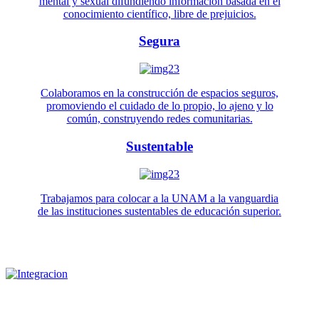
mental y sexual difundiendo información basada en el
conocimiento científico, libre de prejuicios.
Segura
Colaboramos en la construcción de espacios seguros,
promoviendo el cuidado de lo propio, lo ajeno y lo
común, construyendo redes comunitarias.
Sustentable
Trabajamos para colocar a la UNAM a la vanguardia
de las instituciones sustentables de educación superior.