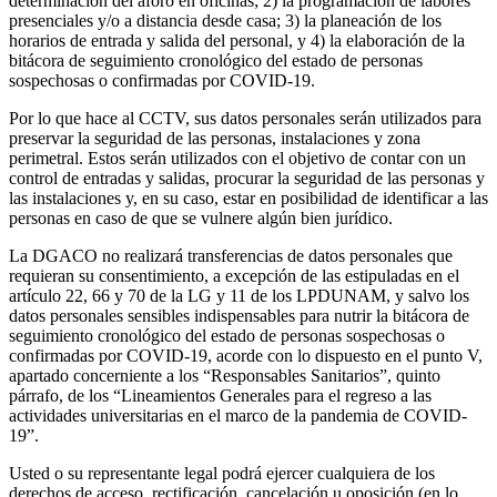
determinación del aforo en oficinas; 2) la programación de labores
presenciales y/o a distancia desde casa; 3) la planeación de los
horarios de entrada y salida del personal, y 4) la elaboración de la
bitácora de seguimiento cronológico del estado de personas
sospechosas o confirmadas por COVID-19.
Por lo que hace al CCTV, sus datos personales serán utilizados para
preservar la seguridad de las personas, instalaciones y zona
perimetral. Estos serán utilizados con el objetivo de contar con un
control de entradas y salidas, procurar la seguridad de las personas y
las instalaciones y, en su caso, estar en posibilidad de identificar a las
personas en caso de que se vulnere algún bien jurídico.
La DGACO no realizará transferencias de datos personales que
requieran su consentimiento, a excepción de las estipuladas en el
artículo 22, 66 y 70 de la LG y 11 de los LPDUNAM, y salvo los
datos personales sensibles indispensables para nutrir la bitácora de
seguimiento cronológico del estado de personas sospechosas o
confirmadas por COVID-19, acorde con lo dispuesto en el punto V,
apartado concerniente a los “Responsables Sanitarios”, quinto
párrafo, de los “Lineamientos Generales para el regreso a las
actividades universitarias en el marco de la pandemia de COVID-
19”.
Usted o su representante legal podrá ejercer cualquiera de los
derechos de acceso, rectificación, cancelación u oposición (en lo