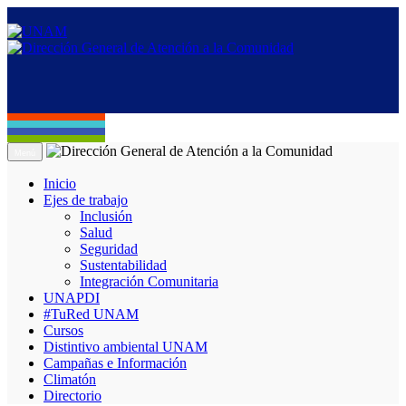
Menú
Inicio
Ejes de trabajo
Inclusión
Salud
Seguridad
Sustentabilidad
Integración Comunitaria
UNAPDI
#TuRed UNAM
Cursos
Distintivo ambiental UNAM
Campañas e Información
Climatón
Directorio