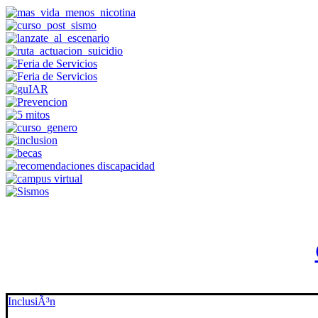
InclusiÃ³n