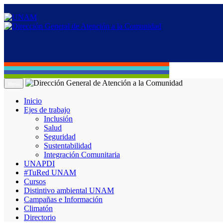
Menú
Inicio
Ejes de trabajo
Inclusión
Salud
Seguridad
Sustentabilidad
Integración Comunitaria
UNAPDI
#TuRed UNAM
Cursos
Distintivo ambiental UNAM
Campañas e Información
Climatón
Directorio