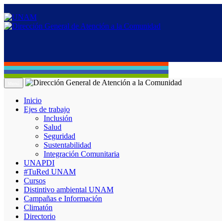
Menú
Inicio
Ejes de trabajo
Inclusión
Salud
Seguridad
Sustentabilidad
Integración Comunitaria
UNAPDI
#TuRed UNAM
Cursos
Distintivo ambiental UNAM
Campañas e Información
Climatón
Directorio