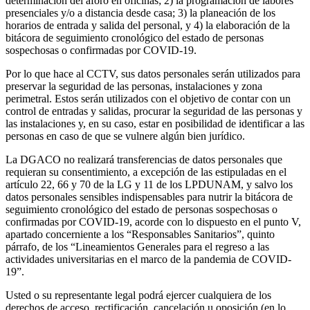
determinación del aforo en oficinas; 2) la programación de labores
presenciales y/o a distancia desde casa; 3) la planeación de los
horarios de entrada y salida del personal, y 4) la elaboración de la
bitácora de seguimiento cronológico del estado de personas
sospechosas o confirmadas por COVID-19.
Por lo que hace al CCTV, sus datos personales serán utilizados para
preservar la seguridad de las personas, instalaciones y zona
perimetral. Estos serán utilizados con el objetivo de contar con un
control de entradas y salidas, procurar la seguridad de las personas y
las instalaciones y, en su caso, estar en posibilidad de identificar a las
personas en caso de que se vulnere algún bien jurídico.
La DGACO no realizará transferencias de datos personales que
requieran su consentimiento, a excepción de las estipuladas en el
artículo 22, 66 y 70 de la LG y 11 de los LPDUNAM, y salvo los
datos personales sensibles indispensables para nutrir la bitácora de
seguimiento cronológico del estado de personas sospechosas o
confirmadas por COVID-19, acorde con lo dispuesto en el punto V,
apartado concerniente a los “Responsables Sanitarios”, quinto
párrafo, de los “Lineamientos Generales para el regreso a las
actividades universitarias en el marco de la pandemia de COVID-
19”.
Usted o su representante legal podrá ejercer cualquiera de los
derechos de acceso, rectificación, cancelación u oposición (en lo