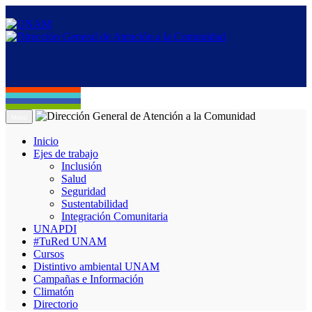
Menú
Inicio
Ejes de trabajo
Inclusión
Salud
Seguridad
Sustentabilidad
Integración Comunitaria
UNAPDI
#TuRed UNAM
Cursos
Distintivo ambiental UNAM
Campañas e Información
Climatón
Directorio