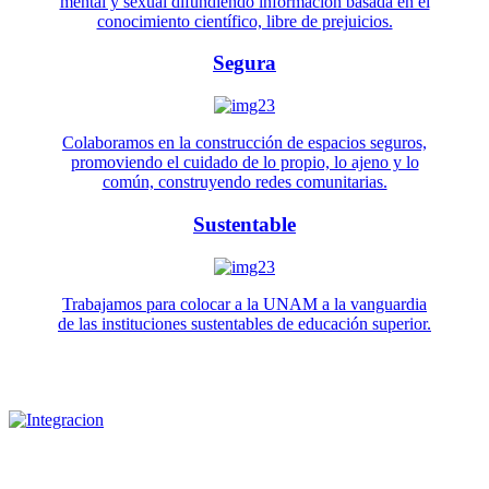
mental y sexual difundiendo información basada en el
conocimiento científico, libre de prejuicios.
Segura
Colaboramos en la construcción de espacios seguros,
promoviendo el cuidado de lo propio, lo ajeno y lo
común, construyendo redes comunitarias.
Sustentable
Trabajamos para colocar a la UNAM a la vanguardia
de las instituciones sustentables de educación superior.