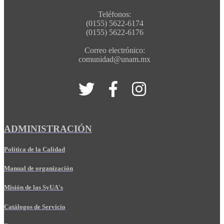
Teléfonos:
(0155) 5622-6174
(0155) 5622-6176
Correo electrónico:
comunidad@unam.mx
ADMINISTRACIÓN
Política de la Calidad
Manual de organización
Misión de las SyUA's
Catálogos de Servicio