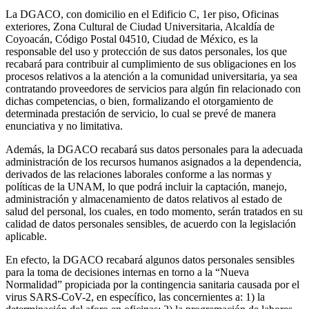
La DGACO, con domicilio en el Edificio C, 1er piso, Oficinas
exteriores, Zona Cultural de Ciudad Universitaria, Alcaldía de
Coyoacán, Código Postal 04510, Ciudad de México, es la
responsable del uso y protección de sus datos personales, los que
recabará para contribuir al cumplimiento de sus obligaciones en los
procesos relativos a la atención a la comunidad universitaria, ya sea
contratando proveedores de servicios para algún fin relacionado con
dichas competencias, o bien, formalizando el otorgamiento de
determinada prestación de servicio, lo cual se prevé de manera
enunciativa y no limitativa.
Además, la DGACO recabará sus datos personales para la adecuada
administración de los recursos humanos asignados a la dependencia,
derivados de las relaciones laborales conforme a las normas y
políticas de la UNAM, lo que podrá incluir la captación, manejo,
administración y almacenamiento de datos relativos al estado de
salud del personal, los cuales, en todo momento, serán tratados en su
calidad de datos personales sensibles, de acuerdo con la legislación
aplicable.
En efecto, la DGACO recabará algunos datos personales sensibles
para la toma de decisiones internas en torno a la “Nueva
Normalidad” propiciada por la contingencia sanitaria causada por el
virus SARS-CoV-2, en específico, las concernientes a: 1) la