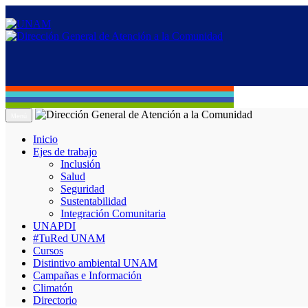
Menú
Inicio
Ejes de trabajo
Inclusión
Salud
Seguridad
Sustentabilidad
Integración Comunitaria
UNAPDI
#TuRed UNAM
Cursos
Distintivo ambiental UNAM
Campañas e Información
Climatón
Directorio