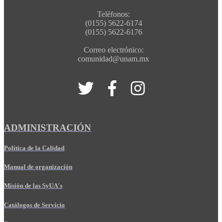
Teléfonos:
(0155) 5622-6174
(0155) 5622-6176
Correo electrónico:
comunidad@unam.mx
ADMINISTRACIÓN
Política de la Calidad
Manual de organización
Misión de las SyUA's
Catálogos de Servicio