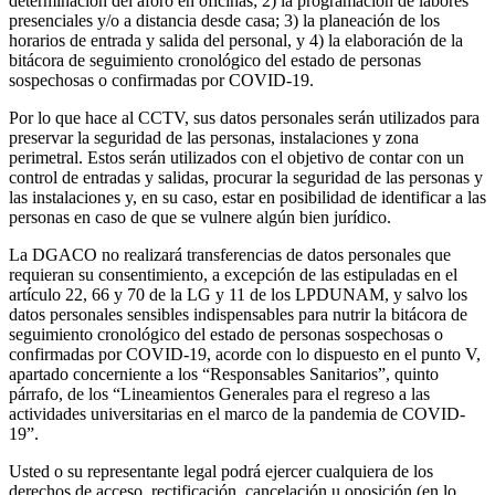
determinación del aforo en oficinas; 2) la programación de labores
presenciales y/o a distancia desde casa; 3) la planeación de los
horarios de entrada y salida del personal, y 4) la elaboración de la
bitácora de seguimiento cronológico del estado de personas
sospechosas o confirmadas por COVID-19.
Por lo que hace al CCTV, sus datos personales serán utilizados para
preservar la seguridad de las personas, instalaciones y zona
perimetral. Estos serán utilizados con el objetivo de contar con un
control de entradas y salidas, procurar la seguridad de las personas y
las instalaciones y, en su caso, estar en posibilidad de identificar a las
personas en caso de que se vulnere algún bien jurídico.
La DGACO no realizará transferencias de datos personales que
requieran su consentimiento, a excepción de las estipuladas en el
artículo 22, 66 y 70 de la LG y 11 de los LPDUNAM, y salvo los
datos personales sensibles indispensables para nutrir la bitácora de
seguimiento cronológico del estado de personas sospechosas o
confirmadas por COVID-19, acorde con lo dispuesto en el punto V,
apartado concerniente a los “Responsables Sanitarios”, quinto
párrafo, de los “Lineamientos Generales para el regreso a las
actividades universitarias en el marco de la pandemia de COVID-
19”.
Usted o su representante legal podrá ejercer cualquiera de los
derechos de acceso, rectificación, cancelación u oposición (en lo