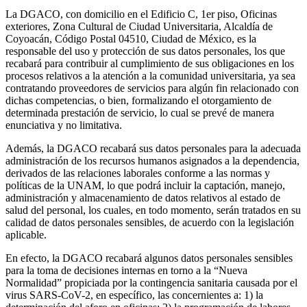
La DGACO, con domicilio en el Edificio C, 1er piso, Oficinas
exteriores, Zona Cultural de Ciudad Universitaria, Alcaldía de
Coyoacán, Código Postal 04510, Ciudad de México, es la
responsable del uso y protección de sus datos personales, los que
recabará para contribuir al cumplimiento de sus obligaciones en los
procesos relativos a la atención a la comunidad universitaria, ya sea
contratando proveedores de servicios para algún fin relacionado con
dichas competencias, o bien, formalizando el otorgamiento de
determinada prestación de servicio, lo cual se prevé de manera
enunciativa y no limitativa.
Además, la DGACO recabará sus datos personales para la adecuada
administración de los recursos humanos asignados a la dependencia,
derivados de las relaciones laborales conforme a las normas y
políticas de la UNAM, lo que podrá incluir la captación, manejo,
administración y almacenamiento de datos relativos al estado de
salud del personal, los cuales, en todo momento, serán tratados en su
calidad de datos personales sensibles, de acuerdo con la legislación
aplicable.
En efecto, la DGACO recabará algunos datos personales sensibles
para la toma de decisiones internas en torno a la “Nueva
Normalidad” propiciada por la contingencia sanitaria causada por el
virus SARS-CoV-2, en específico, las concernientes a: 1) la