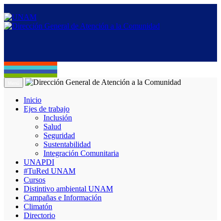
Menú
Inicio
Ejes de trabajo
Inclusión
Salud
Seguridad
Sustentabilidad
Integración Comunitaria
UNAPDI
#TuRed UNAM
Cursos
Distintivo ambiental UNAM
Campañas e Información
Climatón
Directorio