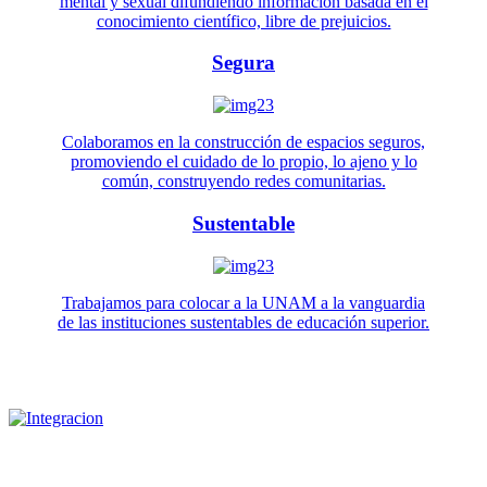
mental y sexual difundiendo información basada en el
conocimiento científico, libre de prejuicios.
Segura
Colaboramos en la construcción de espacios seguros,
promoviendo el cuidado de lo propio, lo ajeno y lo
común, construyendo redes comunitarias.
Sustentable
Trabajamos para colocar a la UNAM a la vanguardia
de las instituciones sustentables de educación superior.