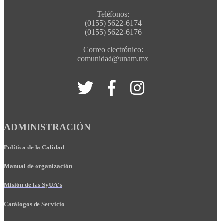
Teléfonos:
(0155) 5622-6174
(0155) 5622-6176
Correo electrónico:
comunidad@unam.mx
ADMINISTRACIÓN
Política de la Calidad
Manual de organización
Misión de las SyUA's
Catálogos de Servicio