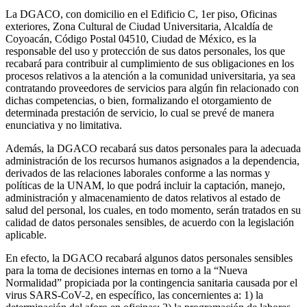
La DGACO, con domicilio en el Edificio C, 1er piso, Oficinas
exteriores, Zona Cultural de Ciudad Universitaria, Alcaldía de
Coyoacán, Código Postal 04510, Ciudad de México, es la
responsable del uso y protección de sus datos personales, los que
recabará para contribuir al cumplimiento de sus obligaciones en los
procesos relativos a la atención a la comunidad universitaria, ya sea
contratando proveedores de servicios para algún fin relacionado con
dichas competencias, o bien, formalizando el otorgamiento de
determinada prestación de servicio, lo cual se prevé de manera
enunciativa y no limitativa.
Además, la DGACO recabará sus datos personales para la adecuada
administración de los recursos humanos asignados a la dependencia,
derivados de las relaciones laborales conforme a las normas y
políticas de la UNAM, lo que podrá incluir la captación, manejo,
administración y almacenamiento de datos relativos al estado de
salud del personal, los cuales, en todo momento, serán tratados en su
calidad de datos personales sensibles, de acuerdo con la legislación
aplicable.
En efecto, la DGACO recabará algunos datos personales sensibles
para la toma de decisiones internas en torno a la “Nueva
Normalidad” propiciada por la contingencia sanitaria causada por el
virus SARS-CoV-2, en específico, las concernientes a: 1) la