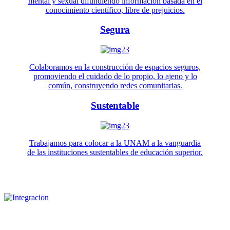
mental y sexual difundiendo información basada en el
conocimiento científico, libre de prejuicios.
Segura
Colaboramos en la construcción de espacios seguros,
promoviendo el cuidado de lo propio, lo ajeno y lo
común, construyendo redes comunitarias.
Sustentable
Trabajamos para colocar a la UNAM a la vanguardia
de las instituciones sustentables de educación superior.