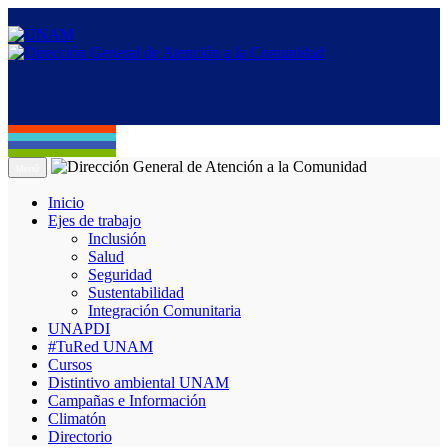
Menú
Inicio
Ejes de trabajo
Inclusión
Salud
Seguridad
Sustentabilidad
Integración Comunitaria
UNAPDI
#TuRed UNAM
Cursos
Distintivo ambiental UNAM
Campañas e Información
Climatón
Directorio