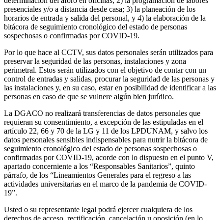
determinación del aforo en oficinas; 2) la programación de labores
presenciales y/o a distancia desde casa; 3) la planeación de los
horarios de entrada y salida del personal, y 4) la elaboración de la
bitácora de seguimiento cronológico del estado de personas
sospechosas o confirmadas por COVID-19.
Por lo que hace al CCTV, sus datos personales serán utilizados para
preservar la seguridad de las personas, instalaciones y zona
perimetral. Estos serán utilizados con el objetivo de contar con un
control de entradas y salidas, procurar la seguridad de las personas y
las instalaciones y, en su caso, estar en posibilidad de identificar a las
personas en caso de que se vulnere algún bien jurídico.
La DGACO no realizará transferencias de datos personales que
requieran su consentimiento, a excepción de las estipuladas en el
artículo 22, 66 y 70 de la LG y 11 de los LPDUNAM, y salvo los
datos personales sensibles indispensables para nutrir la bitácora de
seguimiento cronológico del estado de personas sospechosas o
confirmadas por COVID-19, acorde con lo dispuesto en el punto V,
apartado concerniente a los “Responsables Sanitarios”, quinto
párrafo, de los “Lineamientos Generales para el regreso a las
actividades universitarias en el marco de la pandemia de COVID-
19”.
Usted o su representante legal podrá ejercer cualquiera de los
derechos de acceso, rectificación, cancelación u oposición (en lo