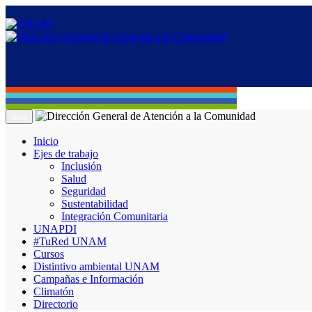
Menú
Inicio
Ejes de trabajo
Inclusión
Salud
Seguridad
Sustentabilidad
Integración Comunitaria
UNAPDI
#TuRed UNAM
Cursos
Distintivo ambiental UNAM
Campañas e Información
Climatón
Directorio