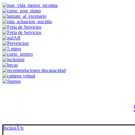
InclusiÃ³n