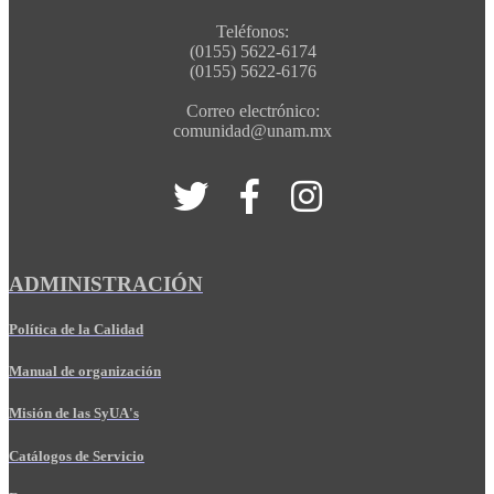
Teléfonos:
(0155) 5622-6174
(0155) 5622-6176
Correo electrónico:
comunidad@unam.mx
ADMINISTRACIÓN
Política de la Calidad
Manual de organización
Misión de las SyUA's
Catálogos de Servicio