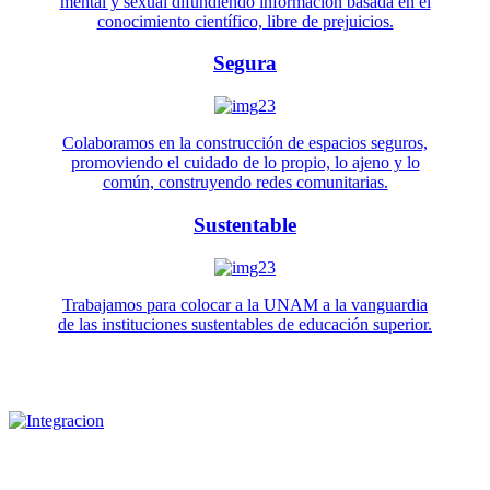
mental y sexual difundiendo información basada en el
conocimiento científico, libre de prejuicios.
Segura
Colaboramos en la construcción de espacios seguros,
promoviendo el cuidado de lo propio, lo ajeno y lo
común, construyendo redes comunitarias.
Sustentable
Trabajamos para colocar a la UNAM a la vanguardia
de las instituciones sustentables de educación superior.