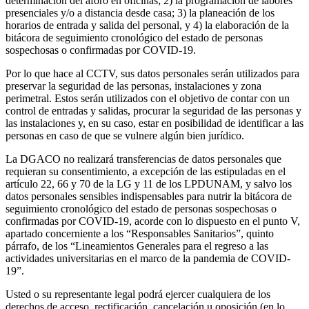
determinación del aforo en oficinas; 2) la programación de labores
presenciales y/o a distancia desde casa; 3) la planeación de los
horarios de entrada y salida del personal, y 4) la elaboración de la
bitácora de seguimiento cronológico del estado de personas
sospechosas o confirmadas por COVID-19.
Por lo que hace al CCTV, sus datos personales serán utilizados para
preservar la seguridad de las personas, instalaciones y zona
perimetral. Estos serán utilizados con el objetivo de contar con un
control de entradas y salidas, procurar la seguridad de las personas y
las instalaciones y, en su caso, estar en posibilidad de identificar a las
personas en caso de que se vulnere algún bien jurídico.
La DGACO no realizará transferencias de datos personales que
requieran su consentimiento, a excepción de las estipuladas en el
artículo 22, 66 y 70 de la LG y 11 de los LPDUNAM, y salvo los
datos personales sensibles indispensables para nutrir la bitácora de
seguimiento cronológico del estado de personas sospechosas o
confirmadas por COVID-19, acorde con lo dispuesto en el punto V,
apartado concerniente a los “Responsables Sanitarios”, quinto
párrafo, de los “Lineamientos Generales para el regreso a las
actividades universitarias en el marco de la pandemia de COVID-
19”.
Usted o su representante legal podrá ejercer cualquiera de los
derechos de acceso, rectificación, cancelación u oposición (en lo