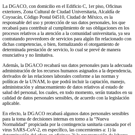
La DGACO, con domicilio en el Edificio C, 1er piso, Oficinas
exteriores, Zona Cultural de Ciudad Universitaria, Alcaldía de
Coyoacán, Código Postal 04510, Ciudad de México, es la
responsable del uso y protección de sus datos personales, los que
recabará para contribuir al cumplimiento de sus obligaciones en los
procesos relativos a la atención a la comunidad universitaria, ya sea
contratando proveedores de servicios para algún fin relacionado con
dichas competencias, o bien, formalizando el otorgamiento de
determinada prestación de servicio, lo cual se prevé de manera
enunciativa y no limitativa.
Además, la DGACO recabará sus datos personales para la adecuada
administración de los recursos humanos asignados a la dependencia,
derivados de las relaciones laborales conforme a las normas y
políticas de la UNAM, lo que podrá incluir la captación, manejo,
administración y almacenamiento de datos relativos al estado de
salud del personal, los cuales, en todo momento, serán tratados en su
calidad de datos personales sensibles, de acuerdo con la legislación
aplicable.
En efecto, la DGACO recabará algunos datos personales sensibles
para la toma de decisiones internas en torno a la “Nueva
Normalidad” propiciada por la contingencia sanitaria causada por el
virus SARS-CoV-2, en específico, las concernientes a: 1) la