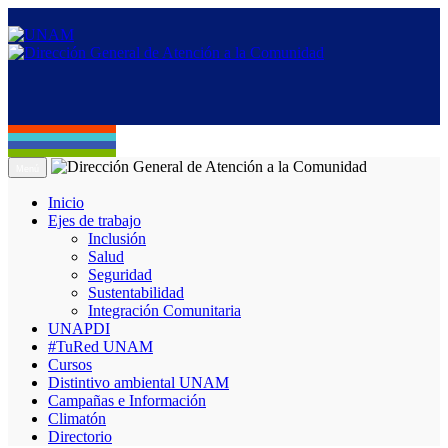
Menú
Inicio
Ejes de trabajo
Inclusión
Salud
Seguridad
Sustentabilidad
Integración Comunitaria
UNAPDI
#TuRed UNAM
Cursos
Distintivo ambiental UNAM
Campañas e Información
Climatón
Directorio