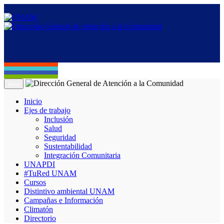
Menú
Inicio
Ejes de trabajo
Inclusión
Salud
Seguridad
Sustentabilidad
Integración Comunitaria
UNAPDI
#TuRed UNAM
Cursos
Distintivo ambiental UNAM
Campañas e Información
Climatón
Directorio