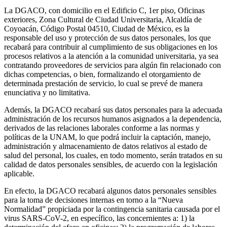
La DGACO, con domicilio en el Edificio C, 1er piso, Oficinas
exteriores, Zona Cultural de Ciudad Universitaria, Alcaldía de
Coyoacán, Código Postal 04510, Ciudad de México, es la
responsable del uso y protección de sus datos personales, los que
recabará para contribuir al cumplimiento de sus obligaciones en los
procesos relativos a la atención a la comunidad universitaria, ya sea
contratando proveedores de servicios para algún fin relacionado con
dichas competencias, o bien, formalizando el otorgamiento de
determinada prestación de servicio, lo cual se prevé de manera
enunciativa y no limitativa.
Además, la DGACO recabará sus datos personales para la adecuada
administración de los recursos humanos asignados a la dependencia,
derivados de las relaciones laborales conforme a las normas y
políticas de la UNAM, lo que podrá incluir la captación, manejo,
administración y almacenamiento de datos relativos al estado de
salud del personal, los cuales, en todo momento, serán tratados en su
calidad de datos personales sensibles, de acuerdo con la legislación
aplicable.
En efecto, la DGACO recabará algunos datos personales sensibles
para la toma de decisiones internas en torno a la “Nueva
Normalidad” propiciada por la contingencia sanitaria causada por el
virus SARS-CoV-2, en específico, las concernientes a: 1) la