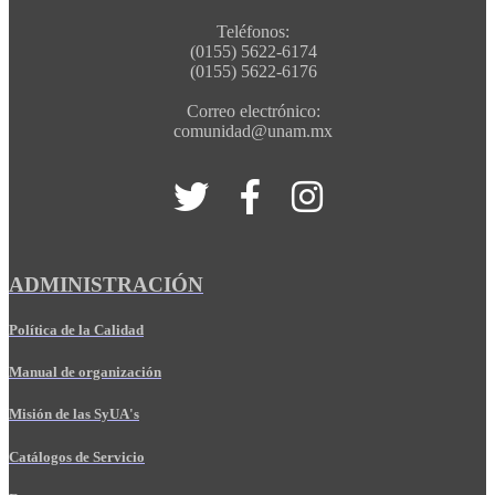
Teléfonos:
(0155) 5622-6174
(0155) 5622-6176
Correo electrónico:
comunidad@unam.mx
ADMINISTRACIÓN
Política de la Calidad
Manual de organización
Misión de las SyUA's
Catálogos de Servicio