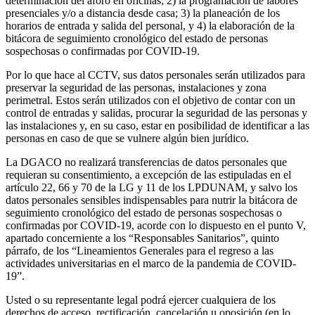
determinación del aforo en oficinas; 2) la programación de labores
presenciales y/o a distancia desde casa; 3) la planeación de los
horarios de entrada y salida del personal, y 4) la elaboración de la
bitácora de seguimiento cronológico del estado de personas
sospechosas o confirmadas por COVID-19.
Por lo que hace al CCTV, sus datos personales serán utilizados para
preservar la seguridad de las personas, instalaciones y zona
perimetral. Estos serán utilizados con el objetivo de contar con un
control de entradas y salidas, procurar la seguridad de las personas y
las instalaciones y, en su caso, estar en posibilidad de identificar a las
personas en caso de que se vulnere algún bien jurídico.
La DGACO no realizará transferencias de datos personales que
requieran su consentimiento, a excepción de las estipuladas en el
artículo 22, 66 y 70 de la LG y 11 de los LPDUNAM, y salvo los
datos personales sensibles indispensables para nutrir la bitácora de
seguimiento cronológico del estado de personas sospechosas o
confirmadas por COVID-19, acorde con lo dispuesto en el punto V,
apartado concerniente a los “Responsables Sanitarios”, quinto
párrafo, de los “Lineamientos Generales para el regreso a las
actividades universitarias en el marco de la pandemia de COVID-
19”.
Usted o su representante legal podrá ejercer cualquiera de los
derechos de acceso, rectificación, cancelación u oposición (en lo