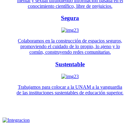
mental y sexual difundiendo información basada en el
conocimiento científico, libre de prejuicios.
Segura
Colaboramos en la construcción de espacios seguros,
promoviendo el cuidado de lo propio, lo ajeno y lo
común, construyendo redes comunitarias.
Sustentable
Trabajamos para colocar a la UNAM a la vanguardia
de las instituciones sustentables de educación superior.