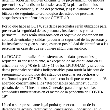
determinación del aforo en oficinas; 2) la programación de labores
presenciales y/o a distancia desde casa; 3) la planeación de los
horarios de entrada y salida del personal, y 4) la elaboración de la
bitácora de seguimiento cronológico del estado de personas
sospechosas o confirmadas por COVID-19.
Por lo que hace al CCTV, sus datos personales serán utilizados para
preservar la seguridad de las personas, instalaciones y zona
perimetral. Estos serán utilizados con el objetivo de contar con un
control de entradas y salidas, procurar la seguridad de las personas y
las instalaciones y, en su caso, estar en posibilidad de identificar a las
personas en caso de que se vulnere algún bien jurídico.
La DGACO no realizará transferencias de datos personales que
requieran su consentimiento, a excepción de las estipuladas en el
artículo 22, 66 y 70 de la LG y 11 de los LPDUNAM, y salvo los
datos personales sensibles indispensables para nutrir la bitácora de
seguimiento cronológico del estado de personas sospechosas o
confirmadas por COVID-19, acorde con lo dispuesto en el punto V,
apartado concerniente a los “Responsables Sanitarios”, quinto
párrafo, de los “Lineamientos Generales para el regreso a las
actividades universitarias en el marco de la pandemia de COVID-
19”.
Usted o su representante legal podrá ejercer cualquiera de los
derechos de acceso, rectificación, cancelación u oposición (en lo