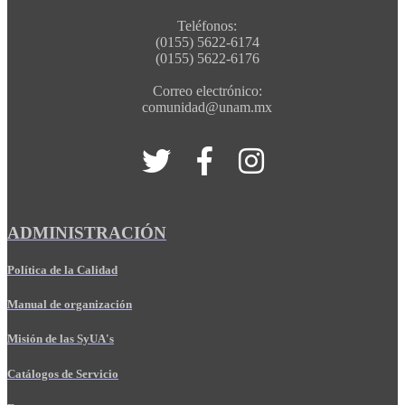
Teléfonos:
(0155) 5622-6174
(0155) 5622-6176
Correo electrónico:
comunidad@unam.mx
ADMINISTRACIÓN
Política de la Calidad
Manual de organización
Misión de las SyUA's
Catálogos de Servicio