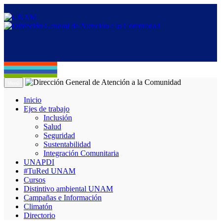
Menú
Inicio
Ejes de trabajo
Inclusión
Salud
Seguridad
Sustentabilidad
Integración Comunitaria
UNAPDI
#TuRed UNAM
Cursos
Distintivo ambiental UNAM
Campañas e Información
Climatón
Directorio