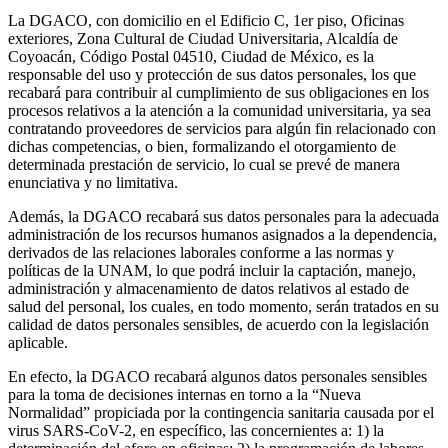
La DGACO, con domicilio en el Edificio C, 1er piso, Oficinas
exteriores, Zona Cultural de Ciudad Universitaria, Alcaldía de
Coyoacán, Código Postal 04510, Ciudad de México, es la
responsable del uso y protección de sus datos personales, los que
recabará para contribuir al cumplimiento de sus obligaciones en los
procesos relativos a la atención a la comunidad universitaria, ya sea
contratando proveedores de servicios para algún fin relacionado con
dichas competencias, o bien, formalizando el otorgamiento de
determinada prestación de servicio, lo cual se prevé de manera
enunciativa y no limitativa.
Además, la DGACO recabará sus datos personales para la adecuada
administración de los recursos humanos asignados a la dependencia,
derivados de las relaciones laborales conforme a las normas y
políticas de la UNAM, lo que podrá incluir la captación, manejo,
administración y almacenamiento de datos relativos al estado de
salud del personal, los cuales, en todo momento, serán tratados en su
calidad de datos personales sensibles, de acuerdo con la legislación
aplicable.
En efecto, la DGACO recabará algunos datos personales sensibles
para la toma de decisiones internas en torno a la “Nueva
Normalidad” propiciada por la contingencia sanitaria causada por el
virus SARS-CoV-2, en específico, las concernientes a: 1) la