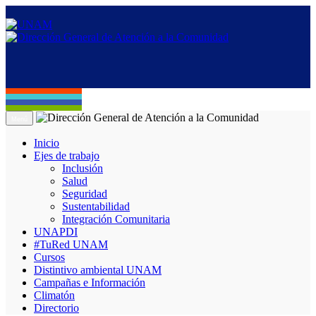
Menú
Inicio
Ejes de trabajo
Inclusión
Salud
Seguridad
Sustentabilidad
Integración Comunitaria
UNAPDI
#TuRed UNAM
Cursos
Distintivo ambiental UNAM
Campañas e Información
Climatón
Directorio