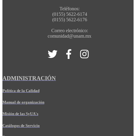
Teléfonos:
(0155) 5622-6174
(0155) 5622-6176
Correo electrónico:
comunidad@unam.mx
ADMINISTRACIÓN
Política de la Calidad
Manual de organización
Misión de las SyUA's
Catálogos de Servicio