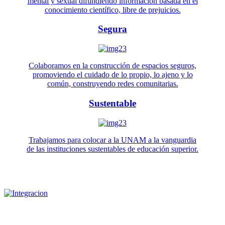
mental y sexual difundiendo información basada en el
conocimiento científico, libre de prejuicios.
Segura
Colaboramos en la construcción de espacios seguros,
promoviendo el cuidado de lo propio, lo ajeno y lo
común, construyendo redes comunitarias.
Sustentable
Trabajamos para colocar a la UNAM a la vanguardia
de las instituciones sustentables de educación superior.