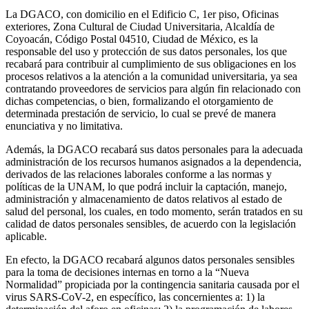
La DGACO, con domicilio en el Edificio C, 1er piso, Oficinas
exteriores, Zona Cultural de Ciudad Universitaria, Alcaldía de
Coyoacán, Código Postal 04510, Ciudad de México, es la
responsable del uso y protección de sus datos personales, los que
recabará para contribuir al cumplimiento de sus obligaciones en los
procesos relativos a la atención a la comunidad universitaria, ya sea
contratando proveedores de servicios para algún fin relacionado con
dichas competencias, o bien, formalizando el otorgamiento de
determinada prestación de servicio, lo cual se prevé de manera
enunciativa y no limitativa.
Además, la DGACO recabará sus datos personales para la adecuada
administración de los recursos humanos asignados a la dependencia,
derivados de las relaciones laborales conforme a las normas y
políticas de la UNAM, lo que podrá incluir la captación, manejo,
administración y almacenamiento de datos relativos al estado de
salud del personal, los cuales, en todo momento, serán tratados en su
calidad de datos personales sensibles, de acuerdo con la legislación
aplicable.
En efecto, la DGACO recabará algunos datos personales sensibles
para la toma de decisiones internas en torno a la “Nueva
Normalidad” propiciada por la contingencia sanitaria causada por el
virus SARS-CoV-2, en específico, las concernientes a: 1) la