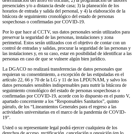
determinación del aforo en oficinas; 2) la programación de labores
presenciales y/o a distancia desde casa; 3) la planeación de los
horarios de entrada y salida del personal, y 4) la elaboración de la
bitácora de seguimiento cronológico del estado de personas
sospechosas o confirmadas por COVID-19.
Por lo que hace al CCTV, sus datos personales serán utilizados para
preservar la seguridad de las personas, instalaciones y zona
perimetral. Estos serán utilizados con el objetivo de contar con un
control de entradas y salidas, procurar la seguridad de las personas y
las instalaciones y, en su caso, estar en posibilidad de identificar a las
personas en caso de que se vulnere algún bien jurídico.
La DGACO no realizará transferencias de datos personales que
requieran su consentimiento, a excepción de las estipuladas en el
artículo 22, 66 y 70 de la LG y 11 de los LPDUNAM, y salvo los
datos personales sensibles indispensables para nutrir la bitácora de
seguimiento cronológico del estado de personas sospechosas o
confirmadas por COVID-19, acorde con lo dispuesto en el punto V,
apartado concerniente a los “Responsables Sanitarios”, quinto
párrafo, de los “Lineamientos Generales para el regreso a las
actividades universitarias en el marco de la pandemia de COVID-
19”.
Usted o su representante legal podrá ejercer cualquiera de los
derechos de acceso, rectificación, cancelación u oposición (en lo