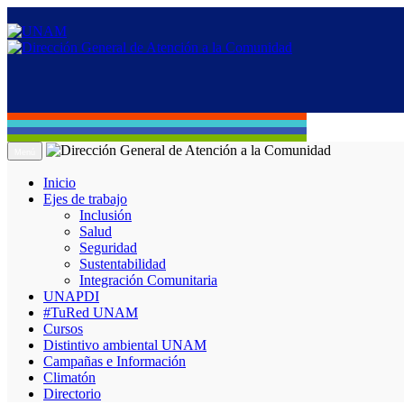
Menú
Inicio
Ejes de trabajo
Inclusión
Salud
Seguridad
Sustentabilidad
Integración Comunitaria
UNAPDI
#TuRed UNAM
Cursos
Distintivo ambiental UNAM
Campañas e Información
Climatón
Directorio