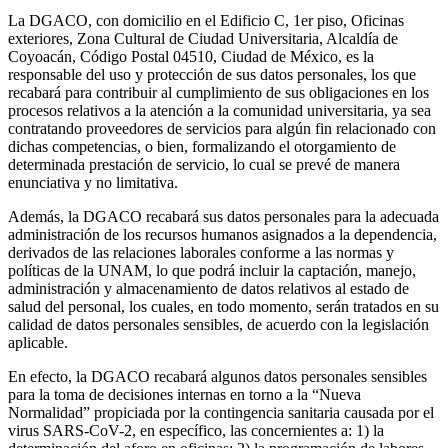
La DGACO, con domicilio en el Edificio C, 1er piso, Oficinas
exteriores, Zona Cultural de Ciudad Universitaria, Alcaldía de
Coyoacán, Código Postal 04510, Ciudad de México, es la
responsable del uso y protección de sus datos personales, los que
recabará para contribuir al cumplimiento de sus obligaciones en los
procesos relativos a la atención a la comunidad universitaria, ya sea
contratando proveedores de servicios para algún fin relacionado con
dichas competencias, o bien, formalizando el otorgamiento de
determinada prestación de servicio, lo cual se prevé de manera
enunciativa y no limitativa.
Además, la DGACO recabará sus datos personales para la adecuada
administración de los recursos humanos asignados a la dependencia,
derivados de las relaciones laborales conforme a las normas y
políticas de la UNAM, lo que podrá incluir la captación, manejo,
administración y almacenamiento de datos relativos al estado de
salud del personal, los cuales, en todo momento, serán tratados en su
calidad de datos personales sensibles, de acuerdo con la legislación
aplicable.
En efecto, la DGACO recabará algunos datos personales sensibles
para la toma de decisiones internas en torno a la “Nueva
Normalidad” propiciada por la contingencia sanitaria causada por el
virus SARS-CoV-2, en específico, las concernientes a: 1) la