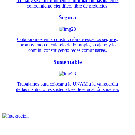
mental y sexual difundiendo información basada en el
conocimiento científico, libre de prejuicios.
Segura
Colaboramos en la construcción de espacios seguros,
promoviendo el cuidado de lo propio, lo ajeno y lo
común, construyendo redes comunitarias.
Sustentable
Trabajamos para colocar a la UNAM a la vanguardia
de las instituciones sustentables de educación superior.