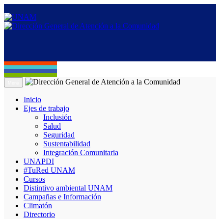
Menú
Inicio
Ejes de trabajo
Inclusión
Salud
Seguridad
Sustentabilidad
Integración Comunitaria
UNAPDI
#TuRed UNAM
Cursos
Distintivo ambiental UNAM
Campañas e Información
Climatón
Directorio