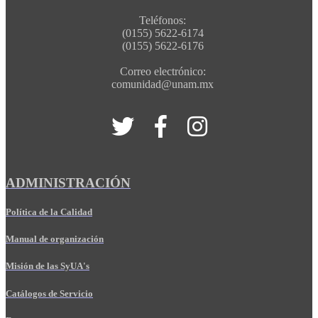
Teléfonos:
(0155) 5622-6174
(0155) 5622-6176
Correo electrónico:
comunidad@unam.mx
ADMINISTRACIÓN
Política de la Calidad
Manual de organización
Misión de las SyUA's
Catálogos de Servicio