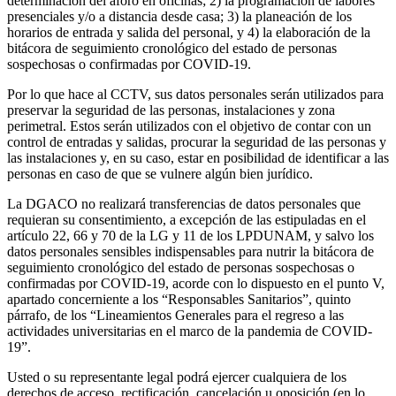
determinación del aforo en oficinas; 2) la programación de labores
presenciales y/o a distancia desde casa; 3) la planeación de los
horarios de entrada y salida del personal, y 4) la elaboración de la
bitácora de seguimiento cronológico del estado de personas
sospechosas o confirmadas por COVID-19.
Por lo que hace al CCTV, sus datos personales serán utilizados para
preservar la seguridad de las personas, instalaciones y zona
perimetral. Estos serán utilizados con el objetivo de contar con un
control de entradas y salidas, procurar la seguridad de las personas y
las instalaciones y, en su caso, estar en posibilidad de identificar a las
personas en caso de que se vulnere algún bien jurídico.
La DGACO no realizará transferencias de datos personales que
requieran su consentimiento, a excepción de las estipuladas en el
artículo 22, 66 y 70 de la LG y 11 de los LPDUNAM, y salvo los
datos personales sensibles indispensables para nutrir la bitácora de
seguimiento cronológico del estado de personas sospechosas o
confirmadas por COVID-19, acorde con lo dispuesto en el punto V,
apartado concerniente a los “Responsables Sanitarios”, quinto
párrafo, de los “Lineamientos Generales para el regreso a las
actividades universitarias en el marco de la pandemia de COVID-
19”.
Usted o su representante legal podrá ejercer cualquiera de los
derechos de acceso, rectificación, cancelación u oposición (en lo