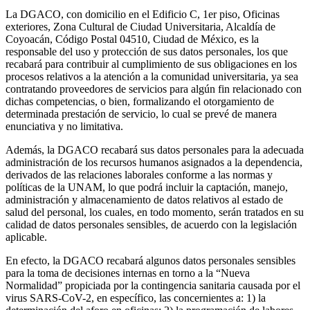
La DGACO, con domicilio en el Edificio C, 1er piso, Oficinas
exteriores, Zona Cultural de Ciudad Universitaria, Alcaldía de
Coyoacán, Código Postal 04510, Ciudad de México, es la
responsable del uso y protección de sus datos personales, los que
recabará para contribuir al cumplimiento de sus obligaciones en los
procesos relativos a la atención a la comunidad universitaria, ya sea
contratando proveedores de servicios para algún fin relacionado con
dichas competencias, o bien, formalizando el otorgamiento de
determinada prestación de servicio, lo cual se prevé de manera
enunciativa y no limitativa.
Además, la DGACO recabará sus datos personales para la adecuada
administración de los recursos humanos asignados a la dependencia,
derivados de las relaciones laborales conforme a las normas y
políticas de la UNAM, lo que podrá incluir la captación, manejo,
administración y almacenamiento de datos relativos al estado de
salud del personal, los cuales, en todo momento, serán tratados en su
calidad de datos personales sensibles, de acuerdo con la legislación
aplicable.
En efecto, la DGACO recabará algunos datos personales sensibles
para la toma de decisiones internas en torno a la “Nueva
Normalidad” propiciada por la contingencia sanitaria causada por el
virus SARS-CoV-2, en específico, las concernientes a: 1) la