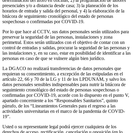
determinación del aforo en oficinas; 2) la programación de labores
presenciales y/o a distancia desde casa; 3) la planeación de los
horarios de entrada y salida del personal, y 4) la elaboración de la
bitácora de seguimiento cronológico del estado de personas
sospechosas o confirmadas por COVID-19.
Por lo que hace al CCTV, sus datos personales serán utilizados para
preservar la seguridad de las personas, instalaciones y zona
perimetral. Estos serán utilizados con el objetivo de contar con un
control de entradas y salidas, procurar la seguridad de las personas y
las instalaciones y, en su caso, estar en posibilidad de identificar a las
personas en caso de que se vulnere algún bien jurídico.
La DGACO no realizará transferencias de datos personales que
requieran su consentimiento, a excepción de las estipuladas en el
artículo 22, 66 y 70 de la LG y 11 de los LPDUNAM, y salvo los
datos personales sensibles indispensables para nutrir la bitácora de
seguimiento cronológico del estado de personas sospechosas o
confirmadas por COVID-19, acorde con lo dispuesto en el punto V,
apartado concerniente a los “Responsables Sanitarios”, quinto
párrafo, de los “Lineamientos Generales para el regreso a las
actividades universitarias en el marco de la pandemia de COVID-
19”.
Usted o su representante legal podrá ejercer cualquiera de los
derechos de acceso, rectificación, cancelación u oposición (en lo