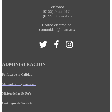
Teléfonos:
(0155) 5622-6174
(0155) 5622-6176
Correo electrónico:
comunidad@unam.mx
ADMINISTRACIÓN
Política de la Calidad
Manual de organización
Misión de las SyUA's
Catálogos de Servicio