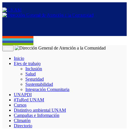
Menú
Inicio
Ejes de trabajo
Inclusión
Salud
Seguridad
Sustentabilidad
Integración Comunitaria
UNAPDI
#TuRed UNAM
Cursos
Distintivo ambiental UNAM
Campañas e Información
Climatón
Directorio