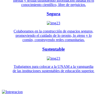
mental y sexual difundiendo información basada en el
conocimiento científico, libre de prejuicios.
Segura
Colaboramos en la construcción de espacios seguros,
promoviendo el cuidado de lo propio, lo ajeno y lo
común, construyendo redes comunitarias.
Sustentable
Trabajamos para colocar a la UNAM a la vanguardia
de las instituciones sustentables de educación superior.