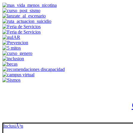
InclusiÃ³n