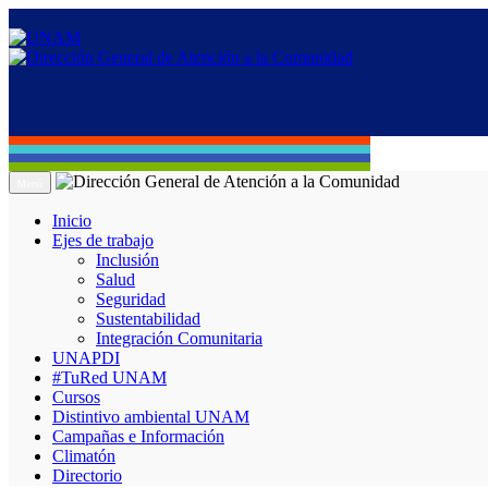
Menú
Inicio
Ejes de trabajo
Inclusión
Salud
Seguridad
Sustentabilidad
Integración Comunitaria
UNAPDI
#TuRed UNAM
Cursos
Distintivo ambiental UNAM
Campañas e Información
Climatón
Directorio