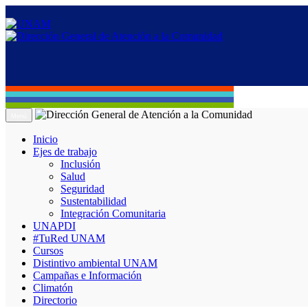
Menú
Inicio
Ejes de trabajo
Inclusión
Salud
Seguridad
Sustentabilidad
Integración Comunitaria
UNAPDI
#TuRed UNAM
Cursos
Distintivo ambiental UNAM
Campañas e Información
Climatón
Directorio