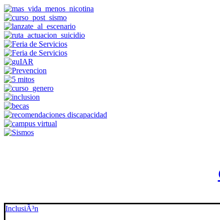
InclusiÃ³n