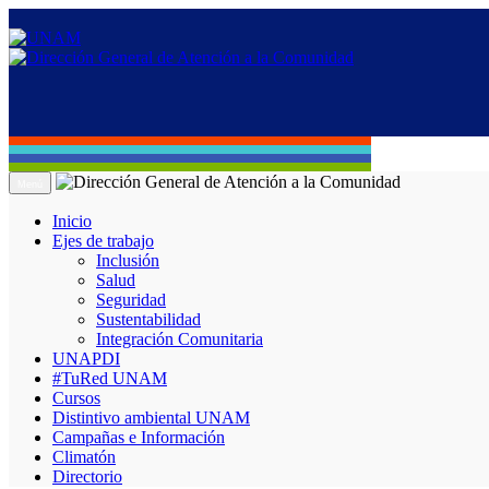
Menú
Inicio
Ejes de trabajo
Inclusión
Salud
Seguridad
Sustentabilidad
Integración Comunitaria
UNAPDI
#TuRed UNAM
Cursos
Distintivo ambiental UNAM
Campañas e Información
Climatón
Directorio