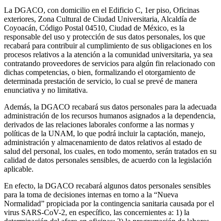
La DGACO, con domicilio en el Edificio C, 1er piso, Oficinas
exteriores, Zona Cultural de Ciudad Universitaria, Alcaldía de
Coyoacán, Código Postal 04510, Ciudad de México, es la
responsable del uso y protección de sus datos personales, los que
recabará para contribuir al cumplimiento de sus obligaciones en los
procesos relativos a la atención a la comunidad universitaria, ya sea
contratando proveedores de servicios para algún fin relacionado con
dichas competencias, o bien, formalizando el otorgamiento de
determinada prestación de servicio, lo cual se prevé de manera
enunciativa y no limitativa.
Además, la DGACO recabará sus datos personales para la adecuada
administración de los recursos humanos asignados a la dependencia,
derivados de las relaciones laborales conforme a las normas y
políticas de la UNAM, lo que podrá incluir la captación, manejo,
administración y almacenamiento de datos relativos al estado de
salud del personal, los cuales, en todo momento, serán tratados en su
calidad de datos personales sensibles, de acuerdo con la legislación
aplicable.
En efecto, la DGACO recabará algunos datos personales sensibles
para la toma de decisiones internas en torno a la “Nueva
Normalidad” propiciada por la contingencia sanitaria causada por el
virus SARS-CoV-2, en específico, las concernientes a: 1) la