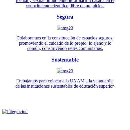
mental y sexual difundiendo información basada en el
conocimiento científico, libre de prejuicios.
Segura
Colaboramos en la construcción de espacios seguros,
promoviendo el cuidado de lo propio, lo ajeno y lo
común, construyendo redes comunitarias.
Sustentable
Trabajamos para colocar a la UNAM a la vanguardia
de las instituciones sustentables de educación superior.