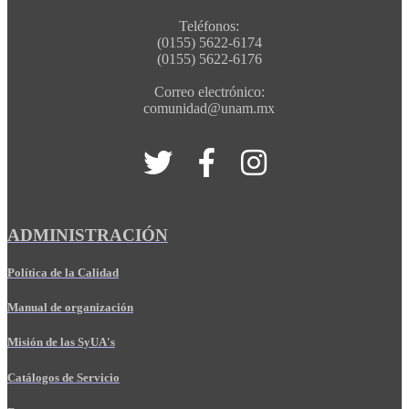
Teléfonos:
(0155) 5622-6174
(0155) 5622-6176
Correo electrónico:
comunidad@unam.mx
ADMINISTRACIÓN
Política de la Calidad
Manual de organización
Misión de las SyUA's
Catálogos de Servicio