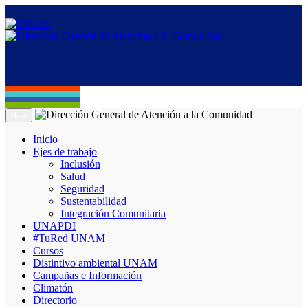
Menú
Inicio
Ejes de trabajo
Inclusión
Salud
Seguridad
Sustentabilidad
Integración Comunitaria
UNAPDI
#TuRed UNAM
Cursos
Distintivo ambiental UNAM
Campañas e Información
Climatón
Directorio