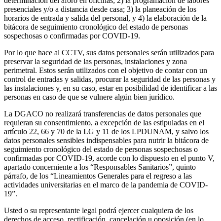
determinación del aforo en oficinas; 2) la programación de labores
presenciales y/o a distancia desde casa; 3) la planeación de los
horarios de entrada y salida del personal, y 4) la elaboración de la
bitácora de seguimiento cronológico del estado de personas
sospechosas o confirmadas por COVID-19.
Por lo que hace al CCTV, sus datos personales serán utilizados para
preservar la seguridad de las personas, instalaciones y zona
perimetral. Estos serán utilizados con el objetivo de contar con un
control de entradas y salidas, procurar la seguridad de las personas y
las instalaciones y, en su caso, estar en posibilidad de identificar a las
personas en caso de que se vulnere algún bien jurídico.
La DGACO no realizará transferencias de datos personales que
requieran su consentimiento, a excepción de las estipuladas en el
artículo 22, 66 y 70 de la LG y 11 de los LPDUNAM, y salvo los
datos personales sensibles indispensables para nutrir la bitácora de
seguimiento cronológico del estado de personas sospechosas o
confirmadas por COVID-19, acorde con lo dispuesto en el punto V,
apartado concerniente a los “Responsables Sanitarios”, quinto
párrafo, de los “Lineamientos Generales para el regreso a las
actividades universitarias en el marco de la pandemia de COVID-
19”.
Usted o su representante legal podrá ejercer cualquiera de los
derechos de acceso, rectificación, cancelación u oposición (en lo