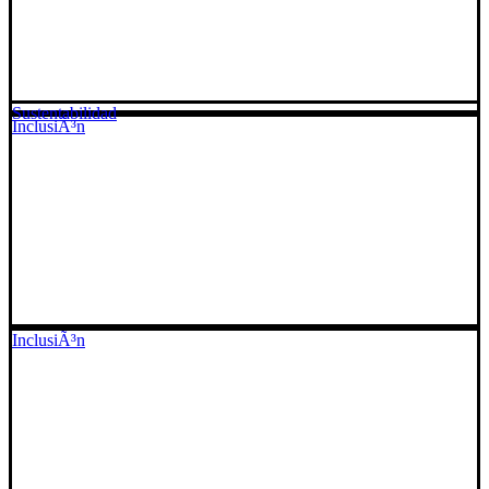
Sustentabilidad
InclusiÃ³n
InclusiÃ³n