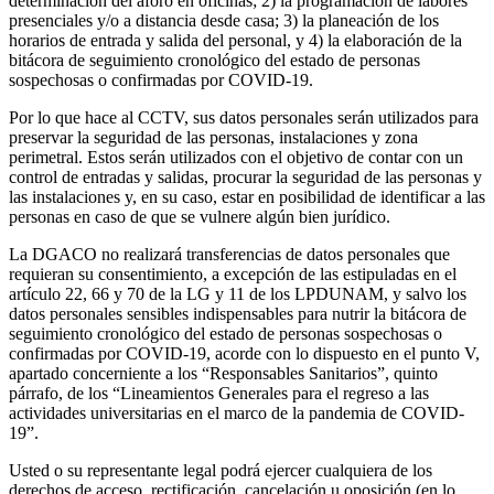
determinación del aforo en oficinas; 2) la programación de labores
presenciales y/o a distancia desde casa; 3) la planeación de los
horarios de entrada y salida del personal, y 4) la elaboración de la
bitácora de seguimiento cronológico del estado de personas
sospechosas o confirmadas por COVID-19.
Por lo que hace al CCTV, sus datos personales serán utilizados para
preservar la seguridad de las personas, instalaciones y zona
perimetral. Estos serán utilizados con el objetivo de contar con un
control de entradas y salidas, procurar la seguridad de las personas y
las instalaciones y, en su caso, estar en posibilidad de identificar a las
personas en caso de que se vulnere algún bien jurídico.
La DGACO no realizará transferencias de datos personales que
requieran su consentimiento, a excepción de las estipuladas en el
artículo 22, 66 y 70 de la LG y 11 de los LPDUNAM, y salvo los
datos personales sensibles indispensables para nutrir la bitácora de
seguimiento cronológico del estado de personas sospechosas o
confirmadas por COVID-19, acorde con lo dispuesto en el punto V,
apartado concerniente a los “Responsables Sanitarios”, quinto
párrafo, de los “Lineamientos Generales para el regreso a las
actividades universitarias en el marco de la pandemia de COVID-
19”.
Usted o su representante legal podrá ejercer cualquiera de los
derechos de acceso, rectificación, cancelación u oposición (en lo