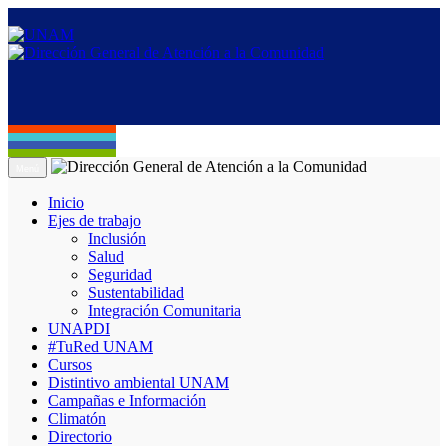
Menú
Inicio
Ejes de trabajo
Inclusión
Salud
Seguridad
Sustentabilidad
Integración Comunitaria
UNAPDI
#TuRed UNAM
Cursos
Distintivo ambiental UNAM
Campañas e Información
Climatón
Directorio