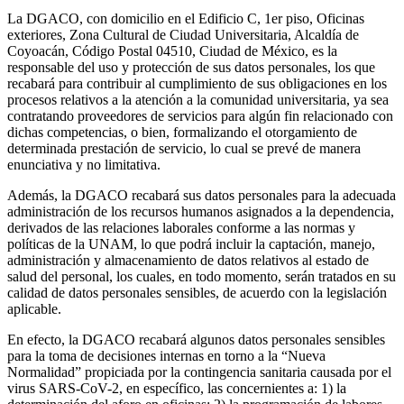
La DGACO, con domicilio en el Edificio C, 1er piso, Oficinas
exteriores, Zona Cultural de Ciudad Universitaria, Alcaldía de
Coyoacán, Código Postal 04510, Ciudad de México, es la
responsable del uso y protección de sus datos personales, los que
recabará para contribuir al cumplimiento de sus obligaciones en los
procesos relativos a la atención a la comunidad universitaria, ya sea
contratando proveedores de servicios para algún fin relacionado con
dichas competencias, o bien, formalizando el otorgamiento de
determinada prestación de servicio, lo cual se prevé de manera
enunciativa y no limitativa.
Además, la DGACO recabará sus datos personales para la adecuada
administración de los recursos humanos asignados a la dependencia,
derivados de las relaciones laborales conforme a las normas y
políticas de la UNAM, lo que podrá incluir la captación, manejo,
administración y almacenamiento de datos relativos al estado de
salud del personal, los cuales, en todo momento, serán tratados en su
calidad de datos personales sensibles, de acuerdo con la legislación
aplicable.
En efecto, la DGACO recabará algunos datos personales sensibles
para la toma de decisiones internas en torno a la “Nueva
Normalidad” propiciada por la contingencia sanitaria causada por el
virus SARS-CoV-2, en específico, las concernientes a: 1) la