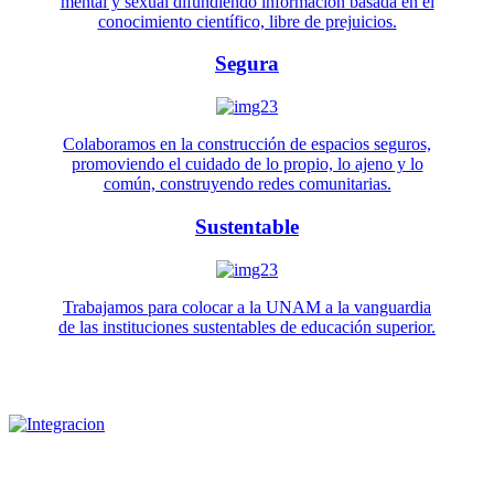
mental y sexual difundiendo información basada en el
conocimiento científico, libre de prejuicios.
Segura
Colaboramos en la construcción de espacios seguros,
promoviendo el cuidado de lo propio, lo ajeno y lo
común, construyendo redes comunitarias.
Sustentable
Trabajamos para colocar a la UNAM a la vanguardia
de las instituciones sustentables de educación superior.