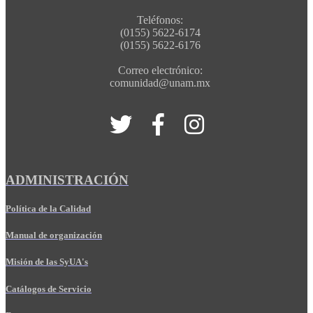
Teléfonos:
(0155) 5622-6174
(0155) 5622-6176
Correo electrónico:
comunidad@unam.mx
ADMINISTRACIÓN
Política de la Calidad
Manual de organización
Misión de las SyUA's
Catálogos de Servicio