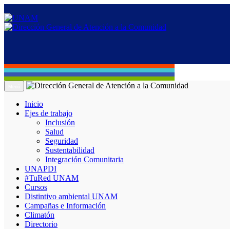
Menú
Inicio
Ejes de trabajo
Inclusión
Salud
Seguridad
Sustentabilidad
Integración Comunitaria
UNAPDI
#TuRed UNAM
Cursos
Distintivo ambiental UNAM
Campañas e Información
Climatón
Directorio