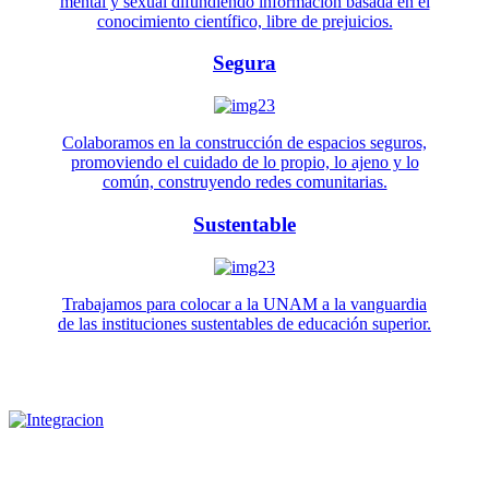
mental y sexual difundiendo información basada en el
conocimiento científico, libre de prejuicios.
Segura
Colaboramos en la construcción de espacios seguros,
promoviendo el cuidado de lo propio, lo ajeno y lo
común, construyendo redes comunitarias.
Sustentable
Trabajamos para colocar a la UNAM a la vanguardia
de las instituciones sustentables de educación superior.