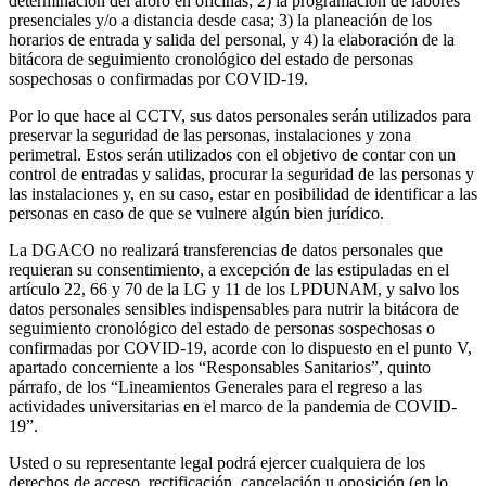
determinación del aforo en oficinas; 2) la programación de labores
presenciales y/o a distancia desde casa; 3) la planeación de los
horarios de entrada y salida del personal, y 4) la elaboración de la
bitácora de seguimiento cronológico del estado de personas
sospechosas o confirmadas por COVID-19.
Por lo que hace al CCTV, sus datos personales serán utilizados para
preservar la seguridad de las personas, instalaciones y zona
perimetral. Estos serán utilizados con el objetivo de contar con un
control de entradas y salidas, procurar la seguridad de las personas y
las instalaciones y, en su caso, estar en posibilidad de identificar a las
personas en caso de que se vulnere algún bien jurídico.
La DGACO no realizará transferencias de datos personales que
requieran su consentimiento, a excepción de las estipuladas en el
artículo 22, 66 y 70 de la LG y 11 de los LPDUNAM, y salvo los
datos personales sensibles indispensables para nutrir la bitácora de
seguimiento cronológico del estado de personas sospechosas o
confirmadas por COVID-19, acorde con lo dispuesto en el punto V,
apartado concerniente a los “Responsables Sanitarios”, quinto
párrafo, de los “Lineamientos Generales para el regreso a las
actividades universitarias en el marco de la pandemia de COVID-
19”.
Usted o su representante legal podrá ejercer cualquiera de los
derechos de acceso, rectificación, cancelación u oposición (en lo