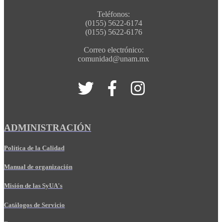
Teléfonos:
(0155) 5622-6174
(0155) 5622-6176
Correo electrónico:
comunidad@unam.mx
ADMINISTRACIÓN
Política de la Calidad
Manual de organización
Misión de las SyUA's
Catálogos de Servicio