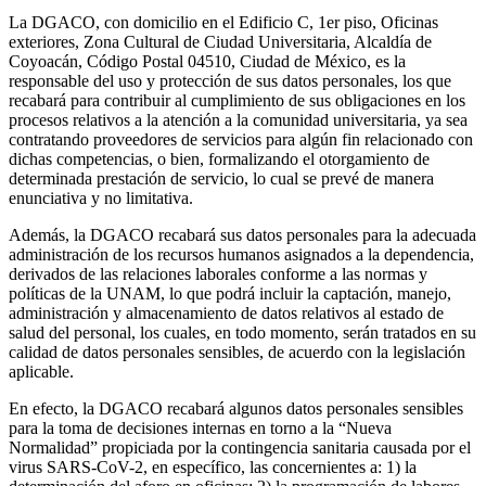
La DGACO, con domicilio en el Edificio C, 1er piso, Oficinas
exteriores, Zona Cultural de Ciudad Universitaria, Alcaldía de
Coyoacán, Código Postal 04510, Ciudad de México, es la
responsable del uso y protección de sus datos personales, los que
recabará para contribuir al cumplimiento de sus obligaciones en los
procesos relativos a la atención a la comunidad universitaria, ya sea
contratando proveedores de servicios para algún fin relacionado con
dichas competencias, o bien, formalizando el otorgamiento de
determinada prestación de servicio, lo cual se prevé de manera
enunciativa y no limitativa.
Además, la DGACO recabará sus datos personales para la adecuada
administración de los recursos humanos asignados a la dependencia,
derivados de las relaciones laborales conforme a las normas y
políticas de la UNAM, lo que podrá incluir la captación, manejo,
administración y almacenamiento de datos relativos al estado de
salud del personal, los cuales, en todo momento, serán tratados en su
calidad de datos personales sensibles, de acuerdo con la legislación
aplicable.
En efecto, la DGACO recabará algunos datos personales sensibles
para la toma de decisiones internas en torno a la “Nueva
Normalidad” propiciada por la contingencia sanitaria causada por el
virus SARS-CoV-2, en específico, las concernientes a: 1) la