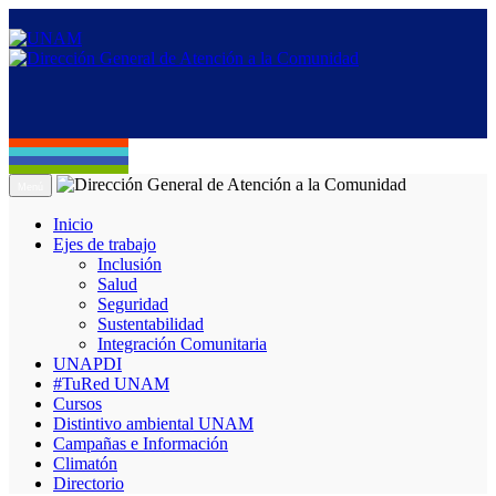
Menú
Inicio
Ejes de trabajo
Inclusión
Salud
Seguridad
Sustentabilidad
Integración Comunitaria
UNAPDI
#TuRed UNAM
Cursos
Distintivo ambiental UNAM
Campañas e Información
Climatón
Directorio