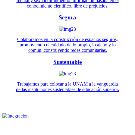
mental y sexual difundiendo información basada en el
conocimiento científico, libre de prejuicios.
Segura
Colaboramos en la construcción de espacios seguros,
promoviendo el cuidado de lo propio, lo ajeno y lo
común, construyendo redes comunitarias.
Sustentable
Trabajamos para colocar a la UNAM a la vanguardia
de las instituciones sustentables de educación superior.