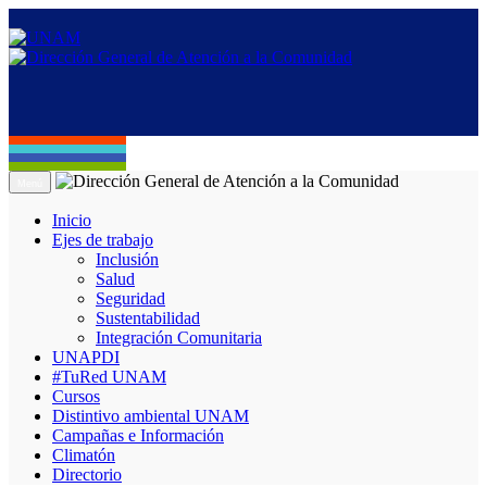
Menú
Inicio
Ejes de trabajo
Inclusión
Salud
Seguridad
Sustentabilidad
Integración Comunitaria
UNAPDI
#TuRed UNAM
Cursos
Distintivo ambiental UNAM
Campañas e Información
Climatón
Directorio