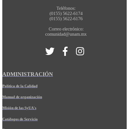
Teléfonos:
(0155) 5622-6174
(0155) 5622-6176
Correo electrónico:
comunidad@unam.mx
ADMINISTRACIÓN
Política de la Calidad
Manual de organización
Misión de las SyUA's
Catálogos de Servicio