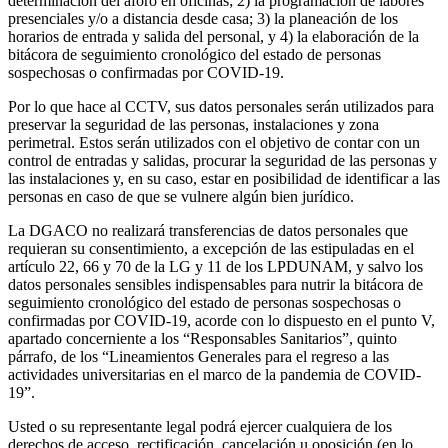
determinación del aforo en oficinas; 2) la programación de labores
presenciales y/o a distancia desde casa; 3) la planeación de los
horarios de entrada y salida del personal, y 4) la elaboración de la
bitácora de seguimiento cronológico del estado de personas
sospechosas o confirmadas por COVID-19.
Por lo que hace al CCTV, sus datos personales serán utilizados para
preservar la seguridad de las personas, instalaciones y zona
perimetral. Estos serán utilizados con el objetivo de contar con un
control de entradas y salidas, procurar la seguridad de las personas y
las instalaciones y, en su caso, estar en posibilidad de identificar a las
personas en caso de que se vulnere algún bien jurídico.
La DGACO no realizará transferencias de datos personales que
requieran su consentimiento, a excepción de las estipuladas en el
artículo 22, 66 y 70 de la LG y 11 de los LPDUNAM, y salvo los
datos personales sensibles indispensables para nutrir la bitácora de
seguimiento cronológico del estado de personas sospechosas o
confirmadas por COVID-19, acorde con lo dispuesto en el punto V,
apartado concerniente a los “Responsables Sanitarios”, quinto
párrafo, de los “Lineamientos Generales para el regreso a las
actividades universitarias en el marco de la pandemia de COVID-
19”.
Usted o su representante legal podrá ejercer cualquiera de los
derechos de acceso, rectificación, cancelación u oposición (en lo