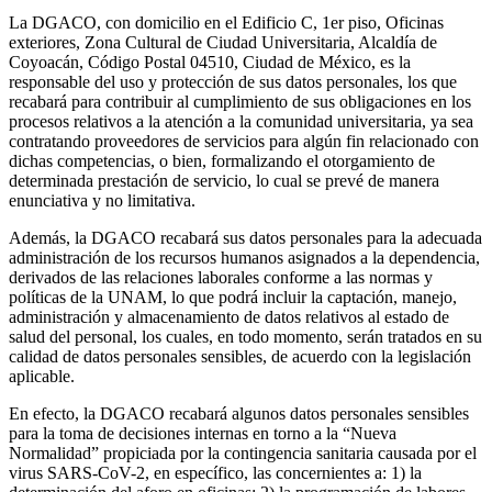
La DGACO, con domicilio en el Edificio C, 1er piso, Oficinas
exteriores, Zona Cultural de Ciudad Universitaria, Alcaldía de
Coyoacán, Código Postal 04510, Ciudad de México, es la
responsable del uso y protección de sus datos personales, los que
recabará para contribuir al cumplimiento de sus obligaciones en los
procesos relativos a la atención a la comunidad universitaria, ya sea
contratando proveedores de servicios para algún fin relacionado con
dichas competencias, o bien, formalizando el otorgamiento de
determinada prestación de servicio, lo cual se prevé de manera
enunciativa y no limitativa.
Además, la DGACO recabará sus datos personales para la adecuada
administración de los recursos humanos asignados a la dependencia,
derivados de las relaciones laborales conforme a las normas y
políticas de la UNAM, lo que podrá incluir la captación, manejo,
administración y almacenamiento de datos relativos al estado de
salud del personal, los cuales, en todo momento, serán tratados en su
calidad de datos personales sensibles, de acuerdo con la legislación
aplicable.
En efecto, la DGACO recabará algunos datos personales sensibles
para la toma de decisiones internas en torno a la “Nueva
Normalidad” propiciada por la contingencia sanitaria causada por el
virus SARS-CoV-2, en específico, las concernientes a: 1) la