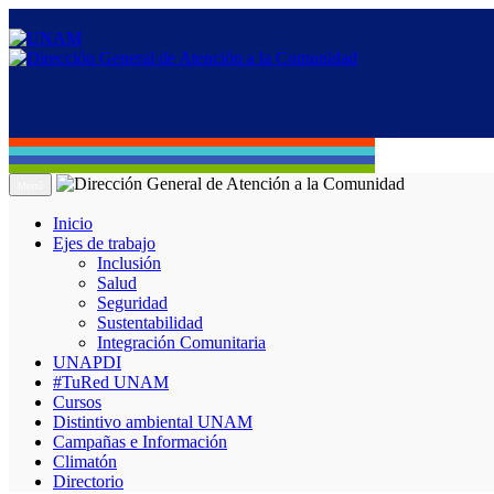
Menú
Inicio
Ejes de trabajo
Inclusión
Salud
Seguridad
Sustentabilidad
Integración Comunitaria
UNAPDI
#TuRed UNAM
Cursos
Distintivo ambiental UNAM
Campañas e Información
Climatón
Directorio