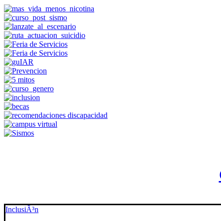
InclusiÃ³n