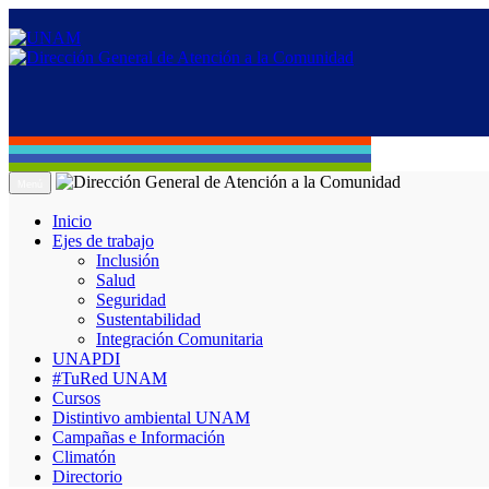
Menú
Inicio
Ejes de trabajo
Inclusión
Salud
Seguridad
Sustentabilidad
Integración Comunitaria
UNAPDI
#TuRed UNAM
Cursos
Distintivo ambiental UNAM
Campañas e Información
Climatón
Directorio