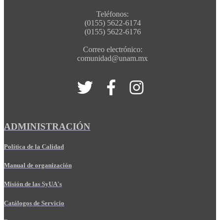
Teléfonos:
(0155) 5622-6174
(0155) 5622-6176
Correo electrónico:
comunidad@unam.mx
ADMINISTRACIÓN
Política de la Calidad
Manual de organización
Misión de las SyUA's
Catálogos de Servicio