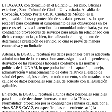
La DGACO, con domicilio en el Edificio C, 1er piso, Oficinas
exteriores, Zona Cultural de Ciudad Universitaria, Alcaldía de
Coyoacán, Código Postal 04510, Ciudad de México, es la
responsable del uso y protección de sus datos personales, los que
recabará para contribuir al cumplimiento de sus obligaciones en los
procesos relativos a la atención a la comunidad universitaria, ya sea
contratando proveedores de servicios para algún fin relacionado con
dichas competencias, o bien, formalizando el otorgamiento de
determinada prestación de servicio, lo cual se prevé de manera
enunciativa y no limitativa.
Además, la DGACO recabará sus datos personales para la adecuada
administración de los recursos humanos asignados a la dependencia,
derivados de las relaciones laborales conforme a las normas y
políticas de la UNAM, lo que podrá incluir la captación, manejo,
administración y almacenamiento de datos relativos al estado de
salud del personal, los cuales, en todo momento, serán tratados en su
calidad de datos personales sensibles, de acuerdo con la legislación
aplicable.
En efecto, la DGACO recabará algunos datos personales sensibles
para la toma de decisiones internas en torno a la “Nueva
Normalidad” propiciada por la contingencia sanitaria causada por el
virus SARS-CoV-2, en específico, las concernientes a: 1) la