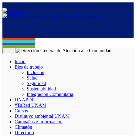
Menú
Inicio
Ejes de trabajo
Inclusión
Salud
Seguridad
Sustentabilidad
Integración Comunitaria
UNAPDI
#TuRed UNAM
Cursos
Distintivo ambiental UNAM
Campañas e Información
Climatón
Directorio