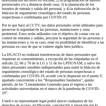
determinación del aforo en oficinas; 2) la programación de labores
presenciales y/o a distancia desde casa; 3) la planeación de los
horarios de entrada y salida del personal, y 4) la elaboración de la
bitácora de seguimiento cronológico del estado de personas
sospechosas o confirmadas por COVID-19.
Por lo que hace al CCTV, sus datos personales serán utilizados para
preservar la seguridad de las personas, instalaciones y zona
perimetral. Estos serán utilizados con el objetivo de contar con un
control de entradas y salidas, procurar la seguridad de las personas y
las instalaciones y, en su caso, estar en posibilidad de identificar a las
personas en caso de que se vulnere algún bien jurídico.
La DGACO no realizará transferencias de datos personales que
requieran su consentimiento, a excepción de las estipuladas en el
artículo 22, 66 y 70 de la LG y 11 de los LPDUNAM, y salvo los
datos personales sensibles indispensables para nutrir la bitácora de
seguimiento cronológico del estado de personas sospechosas o
confirmadas por COVID-19, acorde con lo dispuesto en el punto V,
apartado concerniente a los “Responsables Sanitarios”, quinto
párrafo, de los “Lineamientos Generales para el regreso a las
actividades universitarias en el marco de la pandemia de COVID-
19”.
Usted o su representante legal podrá ejercer cualquiera de los
derechos de acceso, rectificación, cancelación u oposición (en lo