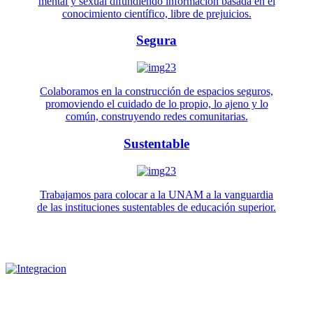
mental y sexual difundiendo información basada en el
conocimiento científico, libre de prejuicios.
Segura
Colaboramos en la construcción de espacios seguros,
promoviendo el cuidado de lo propio, lo ajeno y lo
común, construyendo redes comunitarias.
Sustentable
Trabajamos para colocar a la UNAM a la vanguardia
de las instituciones sustentables de educación superior.