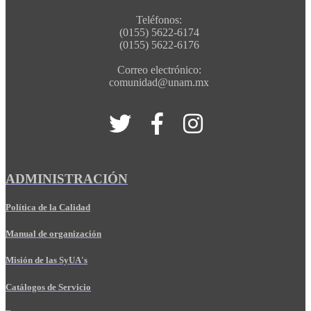
Teléfonos:
(0155) 5622-6174
(0155) 5622-6176
Correo electrónico:
comunidad@unam.mx
ADMINISTRACIÓN
Política de la Calidad
Manual de organización
Misión de las SyUA's
Catálogos de Servicio