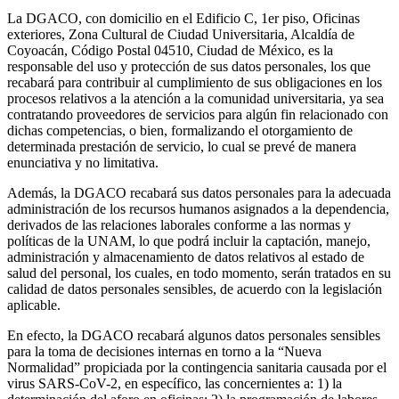
La DGACO, con domicilio en el Edificio C, 1er piso, Oficinas
exteriores, Zona Cultural de Ciudad Universitaria, Alcaldía de
Coyoacán, Código Postal 04510, Ciudad de México, es la
responsable del uso y protección de sus datos personales, los que
recabará para contribuir al cumplimiento de sus obligaciones en los
procesos relativos a la atención a la comunidad universitaria, ya sea
contratando proveedores de servicios para algún fin relacionado con
dichas competencias, o bien, formalizando el otorgamiento de
determinada prestación de servicio, lo cual se prevé de manera
enunciativa y no limitativa.
Además, la DGACO recabará sus datos personales para la adecuada
administración de los recursos humanos asignados a la dependencia,
derivados de las relaciones laborales conforme a las normas y
políticas de la UNAM, lo que podrá incluir la captación, manejo,
administración y almacenamiento de datos relativos al estado de
salud del personal, los cuales, en todo momento, serán tratados en su
calidad de datos personales sensibles, de acuerdo con la legislación
aplicable.
En efecto, la DGACO recabará algunos datos personales sensibles
para la toma de decisiones internas en torno a la “Nueva
Normalidad” propiciada por la contingencia sanitaria causada por el
virus SARS-CoV-2, en específico, las concernientes a: 1) la