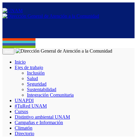
Menú
Inicio
Ejes de trabajo
Inclusión
Salud
Seguridad
Sustentabilidad
Integración Comunitaria
UNAPDI
#TuRed UNAM
Cursos
Distintivo ambiental UNAM
Campañas e Información
Climatón
Directorio