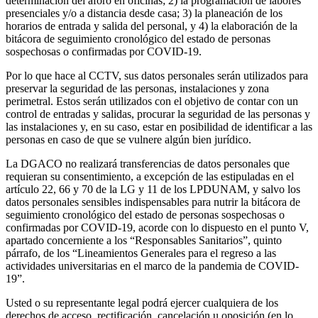
determinación del aforo en oficinas; 2) la programación de labores
presenciales y/o a distancia desde casa; 3) la planeación de los
horarios de entrada y salida del personal, y 4) la elaboración de la
bitácora de seguimiento cronológico del estado de personas
sospechosas o confirmadas por COVID-19.
Por lo que hace al CCTV, sus datos personales serán utilizados para
preservar la seguridad de las personas, instalaciones y zona
perimetral. Estos serán utilizados con el objetivo de contar con un
control de entradas y salidas, procurar la seguridad de las personas y
las instalaciones y, en su caso, estar en posibilidad de identificar a las
personas en caso de que se vulnere algún bien jurídico.
La DGACO no realizará transferencias de datos personales que
requieran su consentimiento, a excepción de las estipuladas en el
artículo 22, 66 y 70 de la LG y 11 de los LPDUNAM, y salvo los
datos personales sensibles indispensables para nutrir la bitácora de
seguimiento cronológico del estado de personas sospechosas o
confirmadas por COVID-19, acorde con lo dispuesto en el punto V,
apartado concerniente a los “Responsables Sanitarios”, quinto
párrafo, de los “Lineamientos Generales para el regreso a las
actividades universitarias en el marco de la pandemia de COVID-
19”.
Usted o su representante legal podrá ejercer cualquiera de los
derechos de acceso, rectificación, cancelación u oposición (en lo