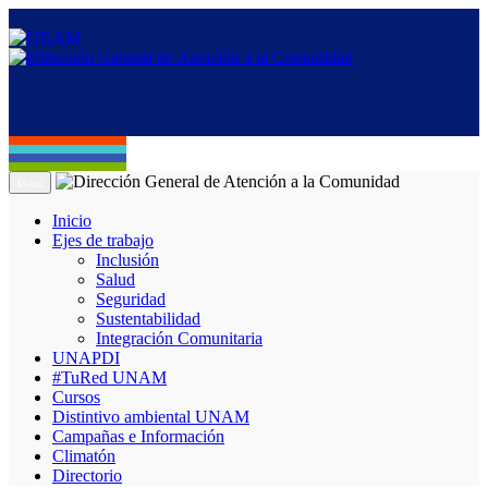
Menú
Inicio
Ejes de trabajo
Inclusión
Salud
Seguridad
Sustentabilidad
Integración Comunitaria
UNAPDI
#TuRed UNAM
Cursos
Distintivo ambiental UNAM
Campañas e Información
Climatón
Directorio