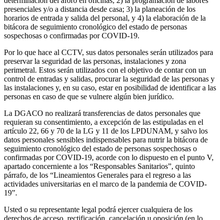
determinación del aforo en oficinas; 2) la programación de labores
presenciales y/o a distancia desde casa; 3) la planeación de los
horarios de entrada y salida del personal, y 4) la elaboración de la
bitácora de seguimiento cronológico del estado de personas
sospechosas o confirmadas por COVID-19.
Por lo que hace al CCTV, sus datos personales serán utilizados para
preservar la seguridad de las personas, instalaciones y zona
perimetral. Estos serán utilizados con el objetivo de contar con un
control de entradas y salidas, procurar la seguridad de las personas y
las instalaciones y, en su caso, estar en posibilidad de identificar a las
personas en caso de que se vulnere algún bien jurídico.
La DGACO no realizará transferencias de datos personales que
requieran su consentimiento, a excepción de las estipuladas en el
artículo 22, 66 y 70 de la LG y 11 de los LPDUNAM, y salvo los
datos personales sensibles indispensables para nutrir la bitácora de
seguimiento cronológico del estado de personas sospechosas o
confirmadas por COVID-19, acorde con lo dispuesto en el punto V,
apartado concerniente a los “Responsables Sanitarios”, quinto
párrafo, de los “Lineamientos Generales para el regreso a las
actividades universitarias en el marco de la pandemia de COVID-
19”.
Usted o su representante legal podrá ejercer cualquiera de los
derechos de acceso, rectificación, cancelación u oposición (en lo