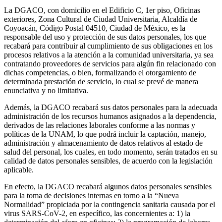
La DGACO, con domicilio en el Edificio C, 1er piso, Oficinas
exteriores, Zona Cultural de Ciudad Universitaria, Alcaldía de
Coyoacán, Código Postal 04510, Ciudad de México, es la
responsable del uso y protección de sus datos personales, los que
recabará para contribuir al cumplimiento de sus obligaciones en los
procesos relativos a la atención a la comunidad universitaria, ya sea
contratando proveedores de servicios para algún fin relacionado con
dichas competencias, o bien, formalizando el otorgamiento de
determinada prestación de servicio, lo cual se prevé de manera
enunciativa y no limitativa.
Además, la DGACO recabará sus datos personales para la adecuada
administración de los recursos humanos asignados a la dependencia,
derivados de las relaciones laborales conforme a las normas y
políticas de la UNAM, lo que podrá incluir la captación, manejo,
administración y almacenamiento de datos relativos al estado de
salud del personal, los cuales, en todo momento, serán tratados en su
calidad de datos personales sensibles, de acuerdo con la legislación
aplicable.
En efecto, la DGACO recabará algunos datos personales sensibles
para la toma de decisiones internas en torno a la “Nueva
Normalidad” propiciada por la contingencia sanitaria causada por el
virus SARS-CoV-2, en específico, las concernientes a: 1) la