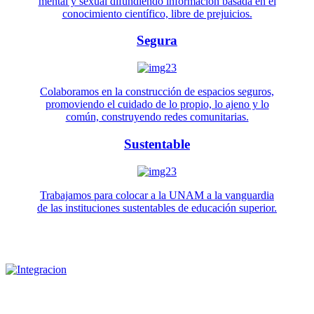
mental y sexual difundiendo información basada en el
conocimiento científico, libre de prejuicios.
Segura
Colaboramos en la construcción de espacios seguros,
promoviendo el cuidado de lo propio, lo ajeno y lo
común, construyendo redes comunitarias.
Sustentable
Trabajamos para colocar a la UNAM a la vanguardia
de las instituciones sustentables de educación superior.