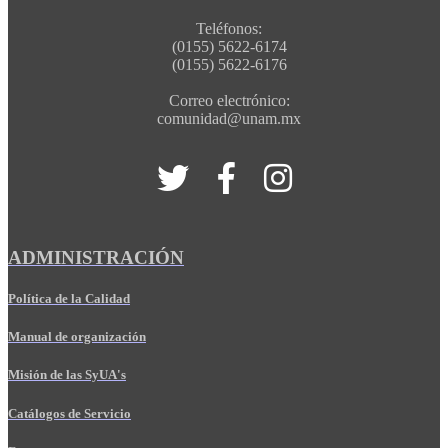
Teléfonos:
(0155) 5622-6174
(0155) 5622-6176
Correo electrónico:
comunidad@unam.mx
ADMINISTRACIÓN
Política de la Calidad
Manual de organización
Misión de las SyUA's
Catálogos de Servicio