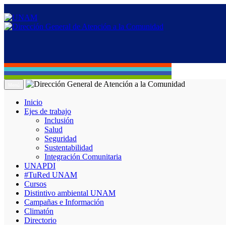
Menú
Inicio
Ejes de trabajo
Inclusión
Salud
Seguridad
Sustentabilidad
Integración Comunitaria
UNAPDI
#TuRed UNAM
Cursos
Distintivo ambiental UNAM
Campañas e Información
Climatón
Directorio