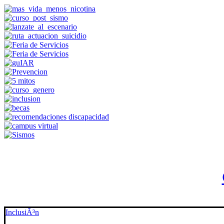
InclusiÃ³n