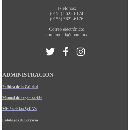
Teléfonos:
(0155) 5622-6174
(0155) 5622-6176
Correo electrónico:
comunidad@unam.mx
ADMINISTRACIÓN
Política de la Calidad
Manual de organización
Misión de las SyUA's
Catálogos de Servicio