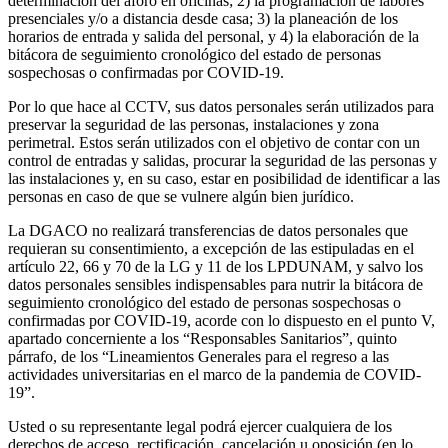
determinación del aforo en oficinas; 2) la programación de labores
presenciales y/o a distancia desde casa; 3) la planeación de los
horarios de entrada y salida del personal, y 4) la elaboración de la
bitácora de seguimiento cronológico del estado de personas
sospechosas o confirmadas por COVID-19.
Por lo que hace al CCTV, sus datos personales serán utilizados para
preservar la seguridad de las personas, instalaciones y zona
perimetral. Estos serán utilizados con el objetivo de contar con un
control de entradas y salidas, procurar la seguridad de las personas y
las instalaciones y, en su caso, estar en posibilidad de identificar a las
personas en caso de que se vulnere algún bien jurídico.
La DGACO no realizará transferencias de datos personales que
requieran su consentimiento, a excepción de las estipuladas en el
artículo 22, 66 y 70 de la LG y 11 de los LPDUNAM, y salvo los
datos personales sensibles indispensables para nutrir la bitácora de
seguimiento cronológico del estado de personas sospechosas o
confirmadas por COVID-19, acorde con lo dispuesto en el punto V,
apartado concerniente a los “Responsables Sanitarios”, quinto
párrafo, de los “Lineamientos Generales para el regreso a las
actividades universitarias en el marco de la pandemia de COVID-
19”.
Usted o su representante legal podrá ejercer cualquiera de los
derechos de acceso, rectificación, cancelación u oposición (en lo