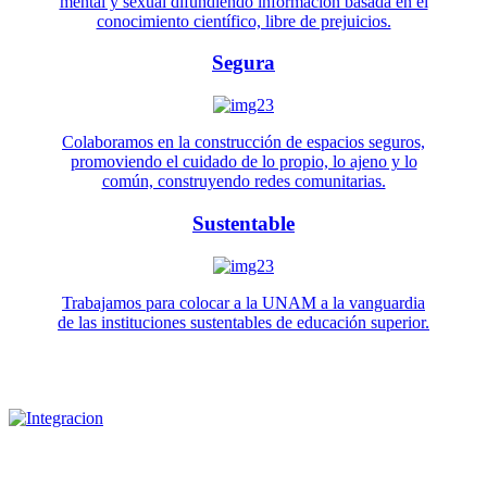
mental y sexual difundiendo información basada en el
conocimiento científico, libre de prejuicios.
Segura
Colaboramos en la construcción de espacios seguros,
promoviendo el cuidado de lo propio, lo ajeno y lo
común, construyendo redes comunitarias.
Sustentable
Trabajamos para colocar a la UNAM a la vanguardia
de las instituciones sustentables de educación superior.