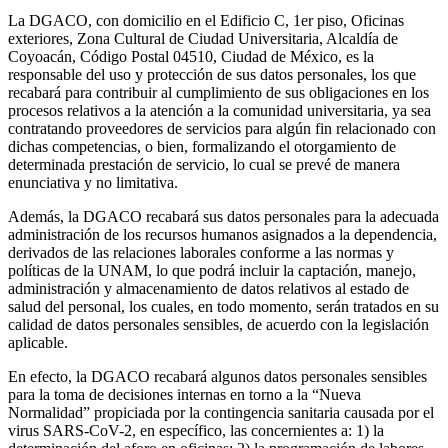
La DGACO, con domicilio en el Edificio C, 1er piso, Oficinas
exteriores, Zona Cultural de Ciudad Universitaria, Alcaldía de
Coyoacán, Código Postal 04510, Ciudad de México, es la
responsable del uso y protección de sus datos personales, los que
recabará para contribuir al cumplimiento de sus obligaciones en los
procesos relativos a la atención a la comunidad universitaria, ya sea
contratando proveedores de servicios para algún fin relacionado con
dichas competencias, o bien, formalizando el otorgamiento de
determinada prestación de servicio, lo cual se prevé de manera
enunciativa y no limitativa.
Además, la DGACO recabará sus datos personales para la adecuada
administración de los recursos humanos asignados a la dependencia,
derivados de las relaciones laborales conforme a las normas y
políticas de la UNAM, lo que podrá incluir la captación, manejo,
administración y almacenamiento de datos relativos al estado de
salud del personal, los cuales, en todo momento, serán tratados en su
calidad de datos personales sensibles, de acuerdo con la legislación
aplicable.
En efecto, la DGACO recabará algunos datos personales sensibles
para la toma de decisiones internas en torno a la “Nueva
Normalidad” propiciada por la contingencia sanitaria causada por el
virus SARS-CoV-2, en específico, las concernientes a: 1) la