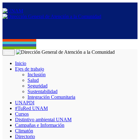
Menú
Inicio
Ejes de trabajo
Inclusión
Salud
Seguridad
Sustentabilidad
Integración Comunitaria
UNAPDI
#TuRed UNAM
Cursos
Distintivo ambiental UNAM
Campañas e Información
Climatón
Directorio