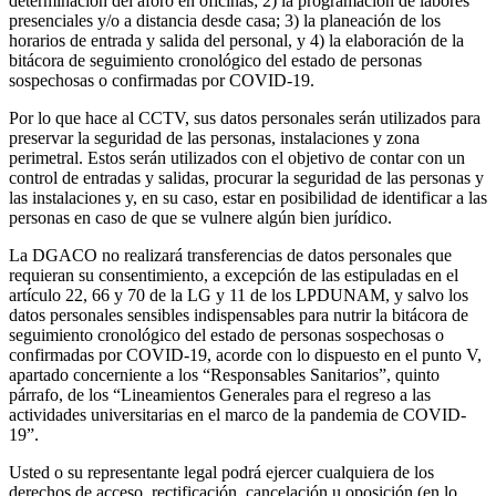
determinación del aforo en oficinas; 2) la programación de labores
presenciales y/o a distancia desde casa; 3) la planeación de los
horarios de entrada y salida del personal, y 4) la elaboración de la
bitácora de seguimiento cronológico del estado de personas
sospechosas o confirmadas por COVID-19.
Por lo que hace al CCTV, sus datos personales serán utilizados para
preservar la seguridad de las personas, instalaciones y zona
perimetral. Estos serán utilizados con el objetivo de contar con un
control de entradas y salidas, procurar la seguridad de las personas y
las instalaciones y, en su caso, estar en posibilidad de identificar a las
personas en caso de que se vulnere algún bien jurídico.
La DGACO no realizará transferencias de datos personales que
requieran su consentimiento, a excepción de las estipuladas en el
artículo 22, 66 y 70 de la LG y 11 de los LPDUNAM, y salvo los
datos personales sensibles indispensables para nutrir la bitácora de
seguimiento cronológico del estado de personas sospechosas o
confirmadas por COVID-19, acorde con lo dispuesto en el punto V,
apartado concerniente a los “Responsables Sanitarios”, quinto
párrafo, de los “Lineamientos Generales para el regreso a las
actividades universitarias en el marco de la pandemia de COVID-
19”.
Usted o su representante legal podrá ejercer cualquiera de los
derechos de acceso, rectificación, cancelación u oposición (en lo