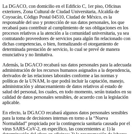
La DGACO, con domicilio en el Edificio C, 1er piso, Oficinas
exteriores, Zona Cultural de Ciudad Universitaria, Alcaldía de
Coyoacán, Código Postal 04510, Ciudad de México, es la
responsable del uso y protección de sus datos personales, los que
recabará para contribuir al cumplimiento de sus obligaciones en los
procesos relativos a la atención a la comunidad universitaria, ya sea
contratando proveedores de servicios para algún fin relacionado con
dichas competencias, o bien, formalizando el otorgamiento de
determinada prestación de servicio, lo cual se prevé de manera
enunciativa y no limitativa.
Además, la DGACO recabará sus datos personales para la adecuada
administración de los recursos humanos asignados a la dependencia,
derivados de las relaciones laborales conforme a las normas y
políticas de la UNAM, lo que podrá incluir la captación, manejo,
administración y almacenamiento de datos relativos al estado de
salud del personal, los cuales, en todo momento, serán tratados en su
calidad de datos personales sensibles, de acuerdo con la legislación
aplicable.
En efecto, la DGACO recabará algunos datos personales sensibles
para la toma de decisiones internas en torno a la “Nueva
Normalidad” propiciada por la contingencia sanitaria causada por el
virus SARS-CoV-2, en específico, las concernientes a: 1) la