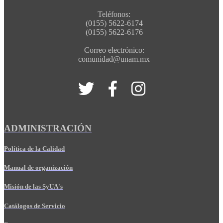
Teléfonos:
(0155) 5622-6174
(0155) 5622-6176
Correo electrónico:
comunidad@unam.mx
ADMINISTRACIÓN
Política de la Calidad
Manual de organización
Misión de las SyUA's
Catálogos de Servicio