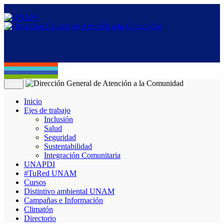
Menú
Inicio
Ejes de trabajo
Inclusión
Salud
Seguridad
Sustentabilidad
Integración Comunitaria
UNAPDI
#TuRed UNAM
Cursos
Distintivo ambiental UNAM
Campañas e Información
Climatón
Directorio