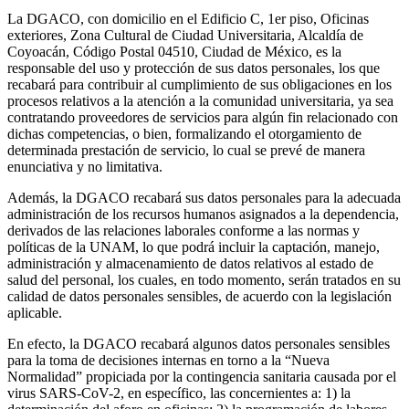
La DGACO, con domicilio en el Edificio C, 1er piso, Oficinas
exteriores, Zona Cultural de Ciudad Universitaria, Alcaldía de
Coyoacán, Código Postal 04510, Ciudad de México, es la
responsable del uso y protección de sus datos personales, los que
recabará para contribuir al cumplimiento de sus obligaciones en los
procesos relativos a la atención a la comunidad universitaria, ya sea
contratando proveedores de servicios para algún fin relacionado con
dichas competencias, o bien, formalizando el otorgamiento de
determinada prestación de servicio, lo cual se prevé de manera
enunciativa y no limitativa.
Además, la DGACO recabará sus datos personales para la adecuada
administración de los recursos humanos asignados a la dependencia,
derivados de las relaciones laborales conforme a las normas y
políticas de la UNAM, lo que podrá incluir la captación, manejo,
administración y almacenamiento de datos relativos al estado de
salud del personal, los cuales, en todo momento, serán tratados en su
calidad de datos personales sensibles, de acuerdo con la legislación
aplicable.
En efecto, la DGACO recabará algunos datos personales sensibles
para la toma de decisiones internas en torno a la “Nueva
Normalidad” propiciada por la contingencia sanitaria causada por el
virus SARS-CoV-2, en específico, las concernientes a: 1) la