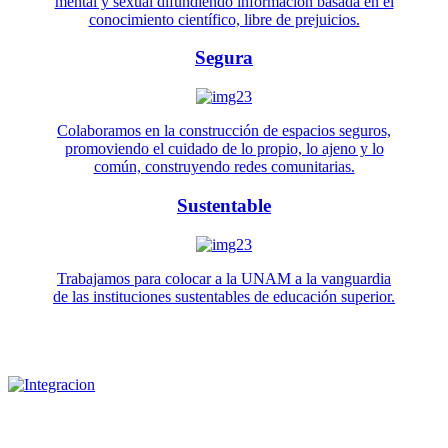
mental y sexual difundiendo información basada en el
conocimiento científico, libre de prejuicios.
Segura
Colaboramos en la construcción de espacios seguros,
promoviendo el cuidado de lo propio, lo ajeno y lo
común, construyendo redes comunitarias.
Sustentable
Trabajamos para colocar a la UNAM a la vanguardia
de las instituciones sustentables de educación superior.