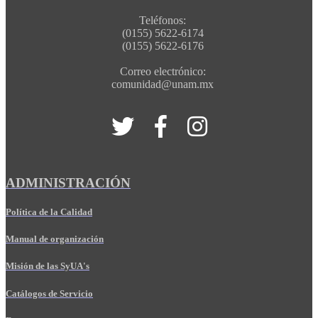
Teléfonos:
(0155) 5622-6174
(0155) 5622-6176
Correo electrónico:
comunidad@unam.mx
ADMINISTRACIÓN
Política de la Calidad
Manual de organización
Misión de las SyUA's
Catálogos de Servicio