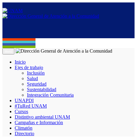
Menú
Inicio
Ejes de trabajo
Inclusión
Salud
Seguridad
Sustentabilidad
Integración Comunitaria
UNAPDI
#TuRed UNAM
Cursos
Distintivo ambiental UNAM
Campañas e Información
Climatón
Directorio