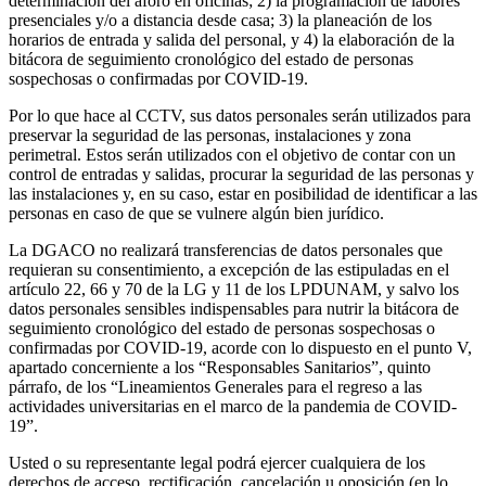
determinación del aforo en oficinas; 2) la programación de labores
presenciales y/o a distancia desde casa; 3) la planeación de los
horarios de entrada y salida del personal, y 4) la elaboración de la
bitácora de seguimiento cronológico del estado de personas
sospechosas o confirmadas por COVID-19.
Por lo que hace al CCTV, sus datos personales serán utilizados para
preservar la seguridad de las personas, instalaciones y zona
perimetral. Estos serán utilizados con el objetivo de contar con un
control de entradas y salidas, procurar la seguridad de las personas y
las instalaciones y, en su caso, estar en posibilidad de identificar a las
personas en caso de que se vulnere algún bien jurídico.
La DGACO no realizará transferencias de datos personales que
requieran su consentimiento, a excepción de las estipuladas en el
artículo 22, 66 y 70 de la LG y 11 de los LPDUNAM, y salvo los
datos personales sensibles indispensables para nutrir la bitácora de
seguimiento cronológico del estado de personas sospechosas o
confirmadas por COVID-19, acorde con lo dispuesto en el punto V,
apartado concerniente a los “Responsables Sanitarios”, quinto
párrafo, de los “Lineamientos Generales para el regreso a las
actividades universitarias en el marco de la pandemia de COVID-
19”.
Usted o su representante legal podrá ejercer cualquiera de los
derechos de acceso, rectificación, cancelación u oposición (en lo