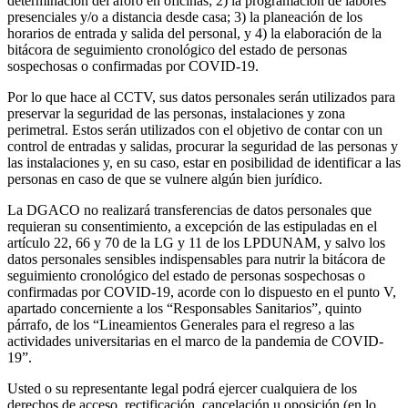
determinación del aforo en oficinas; 2) la programación de labores
presenciales y/o a distancia desde casa; 3) la planeación de los
horarios de entrada y salida del personal, y 4) la elaboración de la
bitácora de seguimiento cronológico del estado de personas
sospechosas o confirmadas por COVID-19.
Por lo que hace al CCTV, sus datos personales serán utilizados para
preservar la seguridad de las personas, instalaciones y zona
perimetral. Estos serán utilizados con el objetivo de contar con un
control de entradas y salidas, procurar la seguridad de las personas y
las instalaciones y, en su caso, estar en posibilidad de identificar a las
personas en caso de que se vulnere algún bien jurídico.
La DGACO no realizará transferencias de datos personales que
requieran su consentimiento, a excepción de las estipuladas en el
artículo 22, 66 y 70 de la LG y 11 de los LPDUNAM, y salvo los
datos personales sensibles indispensables para nutrir la bitácora de
seguimiento cronológico del estado de personas sospechosas o
confirmadas por COVID-19, acorde con lo dispuesto en el punto V,
apartado concerniente a los “Responsables Sanitarios”, quinto
párrafo, de los “Lineamientos Generales para el regreso a las
actividades universitarias en el marco de la pandemia de COVID-
19”.
Usted o su representante legal podrá ejercer cualquiera de los
derechos de acceso, rectificación, cancelación u oposición (en lo