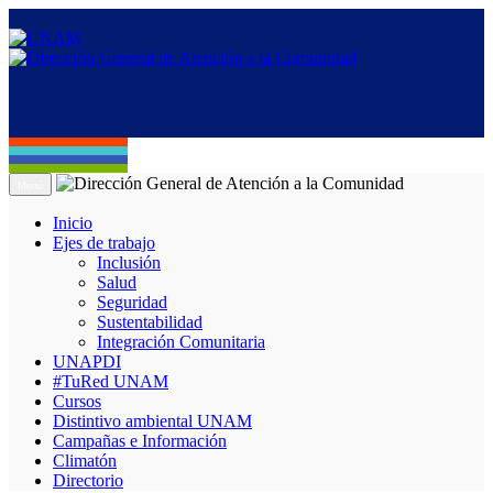
Menú
Inicio
Ejes de trabajo
Inclusión
Salud
Seguridad
Sustentabilidad
Integración Comunitaria
UNAPDI
#TuRed UNAM
Cursos
Distintivo ambiental UNAM
Campañas e Información
Climatón
Directorio