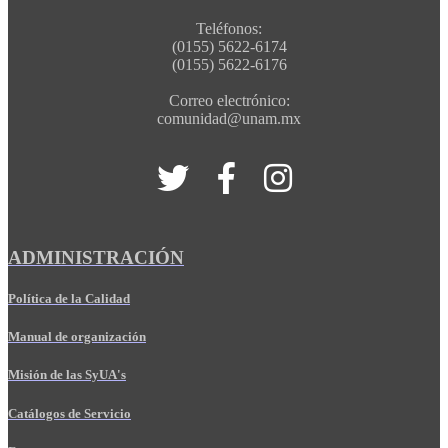
Teléfonos:
(0155) 5622-6174
(0155) 5622-6176
Correo electrónico:
comunidad@unam.mx
ADMINISTRACIÓN
Política de la Calidad
Manual de organización
Misión de las SyUA's
Catálogos de Servicio