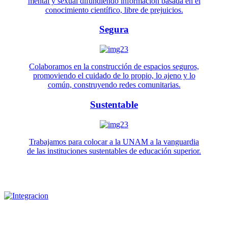
mental y sexual difundiendo información basada en el
conocimiento científico, libre de prejuicios.
Segura
Colaboramos en la construcción de espacios seguros,
promoviendo el cuidado de lo propio, lo ajeno y lo
común, construyendo redes comunitarias.
Sustentable
Trabajamos para colocar a la UNAM a la vanguardia
de las instituciones sustentables de educación superior.