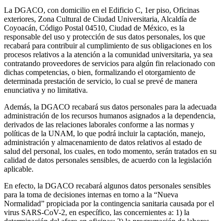
La DGACO, con domicilio en el Edificio C, 1er piso, Oficinas
exteriores, Zona Cultural de Ciudad Universitaria, Alcaldía de
Coyoacán, Código Postal 04510, Ciudad de México, es la
responsable del uso y protección de sus datos personales, los que
recabará para contribuir al cumplimiento de sus obligaciones en los
procesos relativos a la atención a la comunidad universitaria, ya sea
contratando proveedores de servicios para algún fin relacionado con
dichas competencias, o bien, formalizando el otorgamiento de
determinada prestación de servicio, lo cual se prevé de manera
enunciativa y no limitativa.
Además, la DGACO recabará sus datos personales para la adecuada
administración de los recursos humanos asignados a la dependencia,
derivados de las relaciones laborales conforme a las normas y
políticas de la UNAM, lo que podrá incluir la captación, manejo,
administración y almacenamiento de datos relativos al estado de
salud del personal, los cuales, en todo momento, serán tratados en su
calidad de datos personales sensibles, de acuerdo con la legislación
aplicable.
En efecto, la DGACO recabará algunos datos personales sensibles
para la toma de decisiones internas en torno a la “Nueva
Normalidad” propiciada por la contingencia sanitaria causada por el
virus SARS-CoV-2, en específico, las concernientes a: 1) la